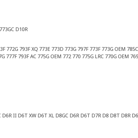
 773GC D10R
793F 772G 793F XQ 773E 773D 773G 797F 773F 773G OEM 78
7G 777F 793F AC 775G OEM 772 770 775G LRC 770G OEM 76
C D6R II D6T XW D6T XL D8GC D6R D6T D7R D8 D8T D8R D