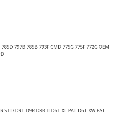
5C 785D 797B 785B 793F CMD 775G 775F 772G OEM
9D
6R STD D9T D9R D8R II D6T XL PAT D6T XW PAT