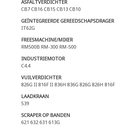
ASFALTVERDICHTER
CB7 CB16 CB15 CB13 CB10
GEÏNTEGREERDE GEREEDSCHAPSDRAGER
IT62G
FREESMACHINE/MIXER
RM500B RM-300 RM-500
INDUSTRIEMOTOR
C4.4
VUILVERDICHTER
826G II 816F II 836H 836G 826G 826H 816F
LAADKRAAN
539
SCRAPER OP BANDEN
621 632 631 613G