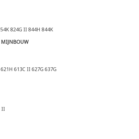
854K 824G II 844H 844K
E MIJNBOUW
 621H 613C II 627G 637G
 II