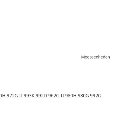
Meeteenheden
0H 972G II 993K 992D 962G II 980H 980G 992G