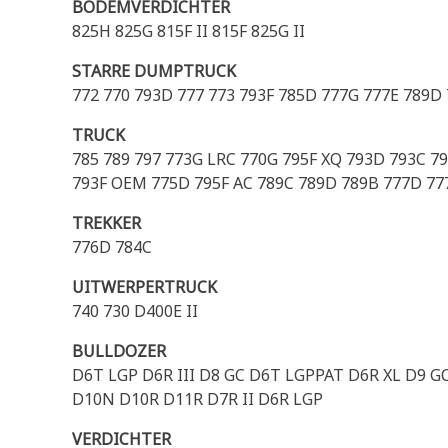
BODEMVERDICHTER
825H 825G 815F II 815F 825G II
STARRE DUMPTRUCK
772 770 793D 777 773 793F 785D 777G 777E 789D
TRUCK
785 789 797 773G LRC 770G 795F XQ 793D 793C 
793F OEM 775D 795F AC 789C 789D 789B 777D 77
TREKKER
776D 784C
UITWERPERTRUCK
740 730 D400E II
BULLDOZER
D6T LGP D6R III D8 GC D6T LGPPAT D6R XL D9 G
D10N D10R D11R D7R II D6R LGP
VERDICHTER