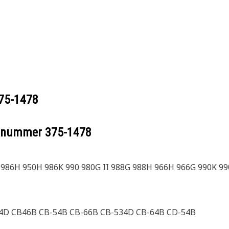
75-1478
eelnummer
375-1478
 986H 950H 986K 990 980G II 988G 988H 966H 966G 990K 99
4D CB46B CB-54B CB-66B CB-534D CB-64B CD-54B