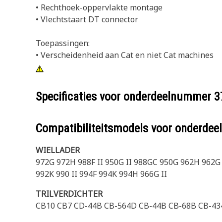
• Rechthoek-oppervlakte montage
• Vlechtstaart DT connector
Toepassingen:
• Verscheidenheid aan Cat en niet Cat machines
Specificaties voor onderdeelnummer
3
Compatibiliteitsmodels voor onderd
WIELLADER
972G 972H 988F II 950G II 988GC 950G 962H 962G
992K 990 II 994F 994K 994H 966G II
TRILVERDICHTER
CB10 CB7 CD-44B CB-564D CB-44B CB-68B CB-43