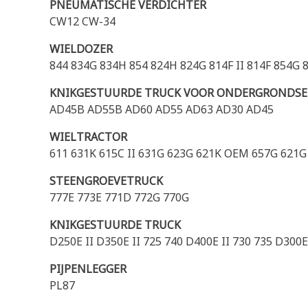
PNEUMATISCHE VERDICHTER
CW12 CW-34
WIELDOZER
844 834G 834H 854 824H 824G 814F II 814F 854G 
KNIKGESTUURDE TRUCK VOOR ONDERGRONDS
AD45B AD55B AD60 AD55 AD63 AD30 AD45
WIELTRACTOR
611 631K 615C II 631G 623G 621K OEM 657G 621G
STEENGROEVETRUCK
777E 773E 771D 772G 770G
KNIKGESTUURDE TRUCK
D250E II D350E II 725 740 D400E II 730 735 D300E
PIJPENLEGGER
PL87