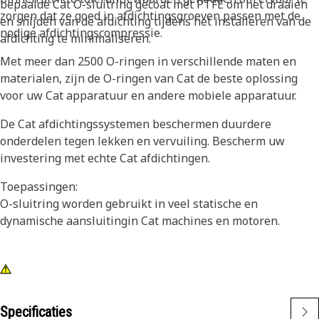
bepaalde Cat O-sluitring gecoat met PTFE om het draaien
zorgen dat ze goed in afdichtingsgroeven passen met de
en snijden van de afdichting tijdens het installeren van de
nodige afdichtingscompressie.
afdichting te minimaliseren.
Met meer dan 2500 O-ringen in verschillende maten en
materialen, zijn de O-ringen van Cat de beste oplossing
voor uw Cat apparatuur en andere mobiele apparatuur.
De Cat afdichtingssystemen beschermen duurdere
onderdelen tegen lekken en vervuiling. Bescherm uw
investering met echte Cat afdichtingen.
Toepassingen:
O-sluitring worden gebruikt in veel statische en
dynamische aansluitingin Cat machines en motoren.
Specificaties