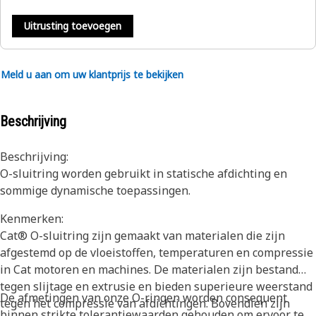
Uitrusting toevoegen
Meld u aan om uw klantprijs te bekijken
Beschrijving
Beschrijving:
O-sluitring worden gebruikt in statische afdichting en
sommige dynamische toepassingen.
Kenmerken:
Cat® O-sluitring zijn gemaakt van materialen die zijn
afgestemd op de vloeistoffen, temperaturen en compressie
in Cat motoren en machines. De materialen zijn bestand
tegen slijtage en extrusie en bieden superieure weerstand
De afmetingen van onze O-ringen worden consequent
tegen het compressie van afdichtingen. Bovendien zijn
binnen strikte tolerantiewaarden gehouden om ervoor te