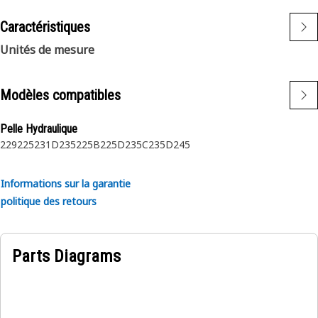
Caractéristiques
Unités de mesure
Modèles compatibles
Pelle Hydraulique
229
225
231D
235
225B
225D
235C
235D
245
Informations sur la garantie
politique des retours
Parts Diagrams