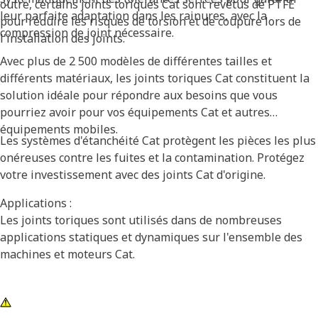
outre, certains joints toriques Cat sont revêtus de PTFE
leur parfaite adaptation dans les rainures, avec la
pour réduire les risques de torsion et de coupure lors de
compression de joint nécessaire.
l'installation des joints.
Avec plus de 2 500 modèles de différentes tailles et
différents matériaux, les joints toriques Cat constituent la
solution idéale pour répondre aux besoins que vous
pourriez avoir pour vos équipements Cat et autres
équipements mobiles.
Les systèmes d'étanchéité Cat protègent les pièces les plus
onéreuses contre les fuites et la contamination. Protégez
votre investissement avec des joints Cat d'origine.
Applications :
Les joints toriques sont utilisés dans de nombreuses
applications statiques et dynamiques sur l'ensemble des
machines et moteurs Cat.