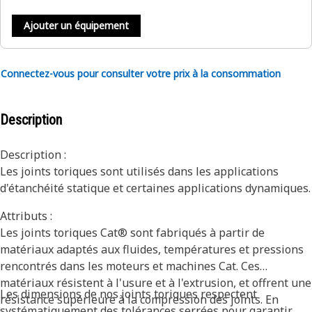
Ajouter un équipement
Connectez-vous pour consulter votre prix à la consommation
Description
Description :
Les joints toriques sont utilisés dans les applications
d'étanchéité statique et certaines applications dynamiques.
Attributs :
Les joints toriques Cat® sont fabriqués à partir de
matériaux adaptés aux fluides, températures et pressions
rencontrés dans les moteurs et machines Cat. Ces
matériaux résistent à l'usure et à l'extrusion, et offrent une
Les dimensions de nos joints toriques respectent
résistance supérieure à la compression des joints. En
systématiquement des tolérances serrées pour garantir