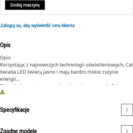
Dodaj maszynę
Zaloguj się, aby wyświetlić cenę klienta
Opis
Opis:
Korzystając z najnowszych technologii oświetleniowych, Cat
światła LED świecą jasno i mają bardzo niskie zużycie
energii.
Ta żarówka może pracować w różnych maszynach Cat,
oferując zarówno wszechstronność, jak i trwałość.
Atrybuty:
• Biała żarówka LED
Specyfikacje
• Żarówka w rozmiarze T-3 1/4
• 24 napięcie
• Trzonek z dwoma trzpieniami
Zgodne modele