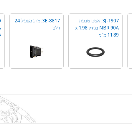
3J-1907: אטם טבעת
3E-8817: מתג מפעיל 24
NBR 90A בגודל 1.98 x
וולט
11.89 מ"מ
6