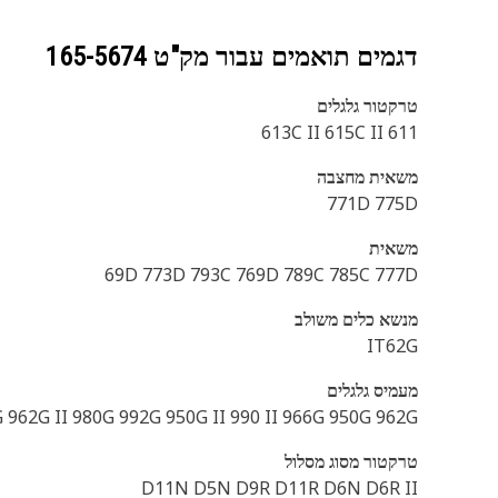
דגמים תואמים עבור מק"ט
165-5674
טרקטור גלגלים
613C II 615C II 611
משאית מחצבה
771D 775D
משאית
69D 773D 793C 769D 789C 785C 777D
מנשא כלים משולב
IT62G
מעמיס גלגלים
 962G II 980G 992G 950G II 990 II 966G 950G 962G
טרקטור מסוג מסלול
D11N D5N D9R D11R D6N D6R II