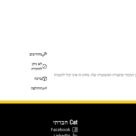
מחודשים
לא ניתן
להחזרה
 לכך שהמוצר לא יתאים לציוד ה-Cat שלך. אנא התייעץ עם סוכן ה-Cat שלך לפני הרכישה כדי לוודא שחלק זה מתאים לציוד ה-Cat שלך במצב הנוכחי ובתצורה המשוערת שלו. מחוון זה אינו יכול להבטיח
ערכה
הוחלפה
Cat חברתי
Facebook
LinkedIn