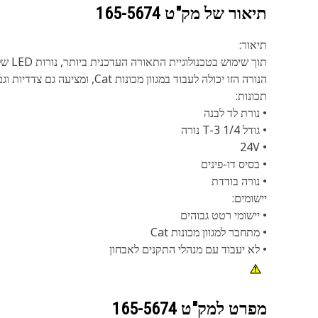
תיאור של מק"ט
165-5674
תיאור:
תוך שימוש בטכנולוגיית התאורה העדכנית ביותר, נורות LED של Cat בוערות בהיר וצריכת חשמל נמוכה מאוד.
הנורה הזו יכולה לעבוד במגוון מכונות Cat, ומציעה גם צדדיות וגם עמידות.
תכונות:
• נורת לד לבנה
• גודל T-3 1/4 נורה
• 24V
• בסיס דו-פינים
• נורה בודדת
יישומים:
• יישומי רטט גבוהים
• מתחבר למגוון מכונות Cat
• לא יעבוד עם מנהלי התקנים לאבחון
מפרט למק"ט
165-5674