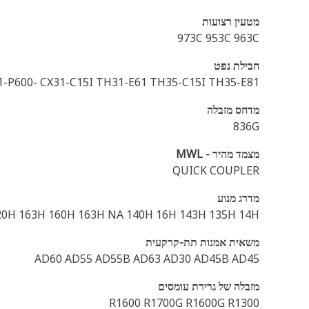
מטעין רצועות
973C 953C 963C
חבילת נפט
1-P600- CX31-C15I TH31-E61 TH35-C15I TH35-E81
מדחס מזבלה
836G
מצמד מהיר - MWL
QUICK COUPLER
מדרג מנוע
20H 163H 160H 163H NA 140H 16H 143H 135H 14H
משאית אמנות תת-קרקעית
AD60 AD55 AD55B AD63 AD30 AD45B AD45
מזבלה של גרירת עומסים
R1600 R1700G R1600G R1300