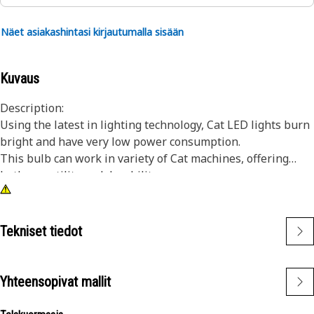
Näet asiakashintasi kirjautumalla sisään
Kuvaus
Description:
Using the latest in lighting technology, Cat LED lights burn
bright and have very low power consumption.
This bulb can work in variety of Cat machines, offering
both versatility and durability.
Attributes:
• White LED bulb
• T-3 1/4 bulb size
Tekniset tiedot
• 24V
• Bi-pin base
• Single bulb
Yhteensopivat mallit
Applications:
• High-vibration applications