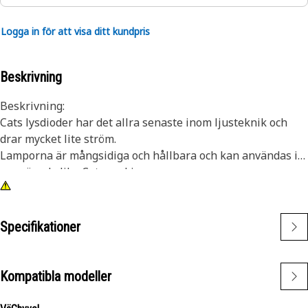
Logga in för att visa ditt kundpris
Beskrivning
Beskrivning:
Cats lysdioder har det allra senaste inom ljusteknik och
drar mycket lite ström.
Lamporna är mångsidiga och hållbara och kan användas i
en mängd olika Cat-maskiner.
Egenskaper:
• Vit lysdiodslampa
• T-3 1/4 lampstorlek
Specifikationer
• 24 V
• Sockel med två stift
• En glödlampa
Kompatibla modeller
Tillämpningar:
• Högvibrationstillämpningar