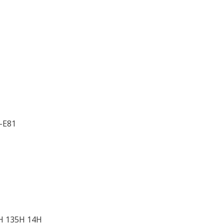
-E81
H 135H 14H