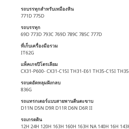
รถบรรทุกสำหรับเหมืองหิน
771D 775D
รถบรรทุก
69D 773D 793C 769D 789C 785C 777D
ที่เก็บเครื่องมือรวม
IT62G
แพ็คเกจปิโตรเลียม
CX31-P600- CX31-C15I TH31-E61 TH35-C15I TH35
รถบดอัดหลุมฝังกลบ
836G
รถแทรกเตอร์แบบสายพานตีนตะขาบ
D11N D5N D9R D11R D6N D6R II
รถเกรดดิน
12H 24H 120H 163H 160H 163H NA 140H 16H 143