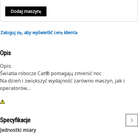
Dodaj maszynę
Zaloguj się, aby wyświetlić cenę klienta
Opis
Opis:
Światła robocze Cat® pomagają zmienić noc
Na dzień i zwiększyć wydajność zarówno maszyn, jak i
operatorów.
Atrybuty:
1) Wysokiej jakości lampy Cat zaprojektowano z myślą o
wysokim poziomie drgań w małych i dużych maszynach.
Specyfikacje
2) Światła Cat można zamontować także w innych
Jednostki miary
maszynach znajdujących się we flocie oraz zastosować w