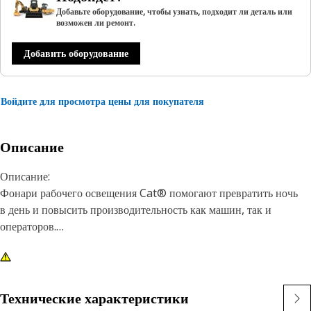
Добавьте оборудование, чтобы узнать, подходит ли деталь или
возможен ли ремонт.
Добавить оборудование
Войдите для просмотра цены для покупателя
Описание
Описание:
Фонари рабочего освещения Cat® помогают превратить ночь
в день и повысить производительность как машин, так и
операторов.
Характеристики:
1) Фонари Cat премиум-класса предназначены для работы в
условиях высокой вибрации как больших, так и малых машин
Технические характеристики
2) Фонари Cat Light можно адаптировать к другим машинам в