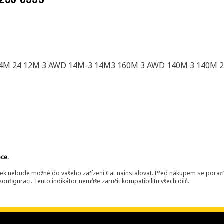
M 24 12M 3 AWD 14M-3 14M3 160M 3 AWD 140M 3 140M 2 
bce.
ek nebude možné do vašeho zařízení Cat nainstalovat. Před nákupem se poraďt
onfiguraci. Tento indikátor nemůže zaručit kompatibilitu všech dílů.