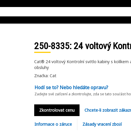
250-8335
: 24 voltový Kont
Cat® 24 voltový Kontrolní světlo kabiny s kolíke
obsluhy
Značka: Cat
Hodí se to? Nebo hledáte opravu?
Zadejte své zařízení a zkontrolujte, zda se tato součást h
Zkontrolovat cenu
Chcete-li zobrazit zákaz
Informace o záruce
Zásady vracení zboží