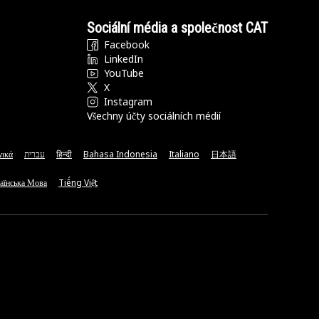
Sociální média a společnost CAT
Facebook
LinkedIn
YouTube
X
Instagram
Všechny účty sociálních médií
νικά
עברית
हिन्दी
Bahasa Indonesia
Italiano
日本語
аїнська Мова
Tiếng Việt