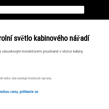
rolní světlo kabinového nářadí
m a zásuvkovým konektorem používané v vložce kabiny
odí nebo zda existují možnosti opravy.
nickou cenu, přihlaste se