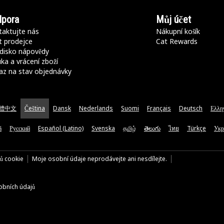
pora
Můj účet
aktujte nás
Nákupní košík
t prodejce
Cat Rewards
disko nápovědy
ka a vrácení zboží
az na stav objednávky
體中文
Čeština
Dansk
Nederlands
Suomi
Français
Deutsch
Ελλη
ă
Русский
Español (Latino)
Svenska
தமிழ்
తెలుగు
ไทย
Türkçe
Укр
rů cookie
Moje osobní údaje neprodávejte ani nesdílejte.
bních údajů