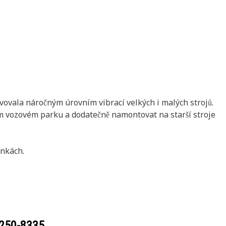
vovala náročným úrovním vibrací velkých i malých strojů.
šem vozovém parku a dodatečně namontovat na starší stroje
nkách.
250-8335