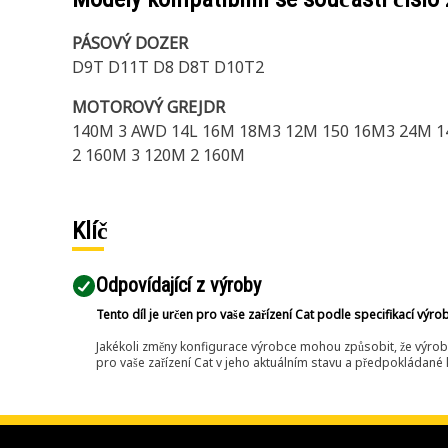
PÁSOVÝ DOZER
D9T D11T D8 D8T D10T2
MOTOROVÝ GREJDR
140M 3 AWD 14L 16M 18M3 12M 150 16M3 24M 14
2 160M 3 120M 2 160M
Klíč
Odpovídající z výroby
Tento díl je určen pro vaše zařízení Cat podle specifikací výro
Jakékoli změny konfigurace výrobce mohou způsobit, že výrob
pro vaše zařízení Cat v jeho aktuálním stavu a předpokládané k