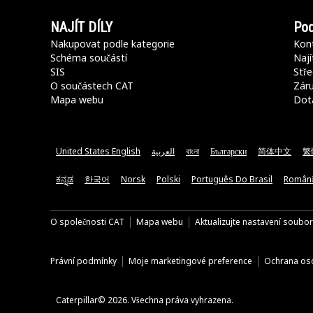
NAJÍT DÍLY
Pod
Nakupovat podle kategorie
Kont
Schéma součástí
Nají
SIS
Stře
O součástech CAT
Záru
Mapa webu
Dot
United States English
العربية
বাংলা
Български
简体中文
繁
ಕನ್ನಡ
한국어
Norsk
Polski
Português Do Brasil
Român
O společnosti CAT
Mapa webu
Aktualizujte nastavení soubo
Právní podmínky
Moje marketingové preference
Ochrana oso
Caterpillar© 2026. Všechna práva vyhrazena.