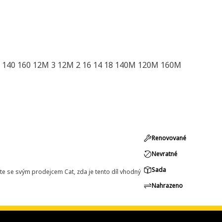
140 160 12M 3 12M 2 16 14 18 140M 120M 160M
Renovované
Nevratné
Sada
e se svým prodejcem Cat, zda je tento díl vhodný
Nahrazeno