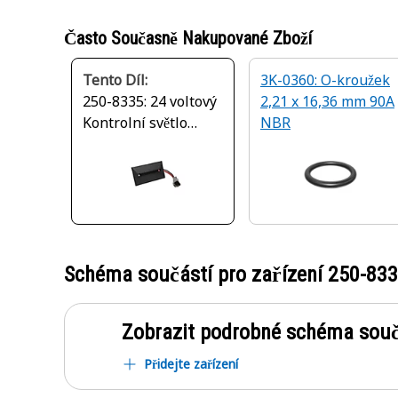
Často Současně Nakupované Zboží
Tento Díl:
3K-0360: O-kroužek
250-8335: 24 voltový
2,21 x 16,36 mm 90A
Kontrolní světlo
NBR
kabinového nářadí
Schéma součástí pro zařízení
250-83
Zobrazit podrobné schéma souč
Přidejte zařízení