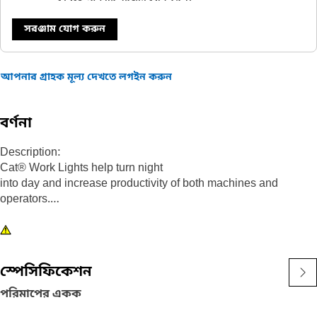
সরঞ্জাম যোগ করুন
আপনার গ্রাহক মূল্য দেখতে লগইন করুন
বর্ণনা
Description:
Cat® Work Lights help turn night
into day and increase productivity of both machines and
operators.
Attributes:
1) Premium Cat Lights are designed to meet the demanding
vibration levels of both large and small machines
স্পেসিফিকেশন
2)Cat Lights are adaptable to other machines in your fleet, and
can be retrofitted to older machines
পরিমাপের একক