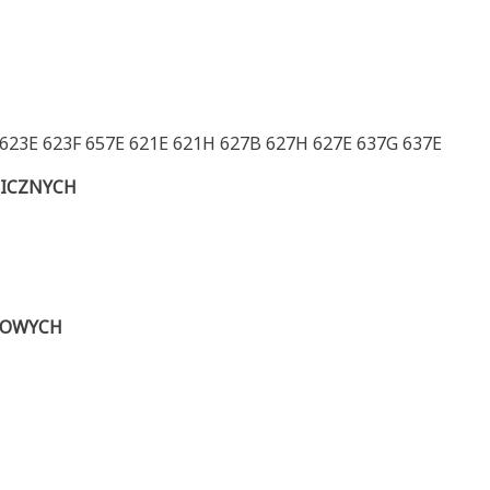
 623E 623F 657E 621E 621H 627B 627H 627E 637G 637E
LICZNYCH
GOWYCH