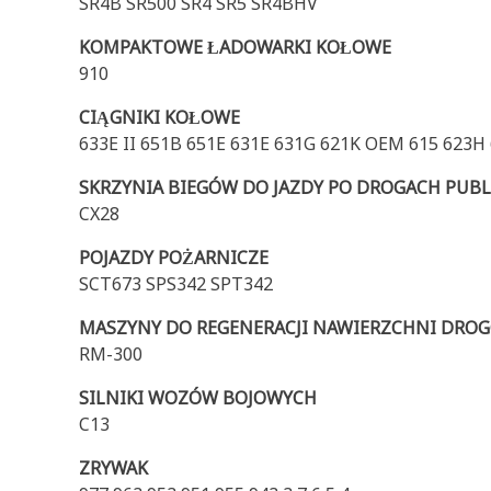
SR4B SR500 SR4 SR5 SR4BHV
KOMPAKTOWE ŁADOWARKI KOŁOWE
910
CIĄGNIKI KOŁOWE
633E II 651B 651E 631E 631G 621K OEM 615 623H
SKRZYNIA BIEGÓW DO JAZDY PO DROGACH PUB
CX28
POJAZDY POŻARNICZE
SCT673 SPS342 SPT342
MASZYNY DO REGENERACJI NAWIERZCHNI DRO
RM-300
SILNIKI WOZÓW BOJOWYCH
C13
ZRYWAK