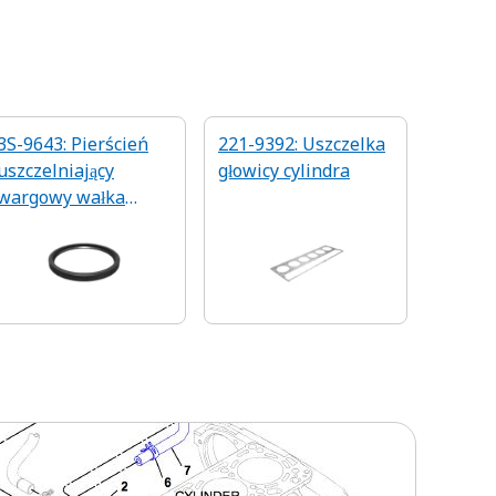
3S-9643: Pierścień
221-9392: Uszczelka
uszczelniający
głowicy cylindra
wargowy wałka
obrotowego