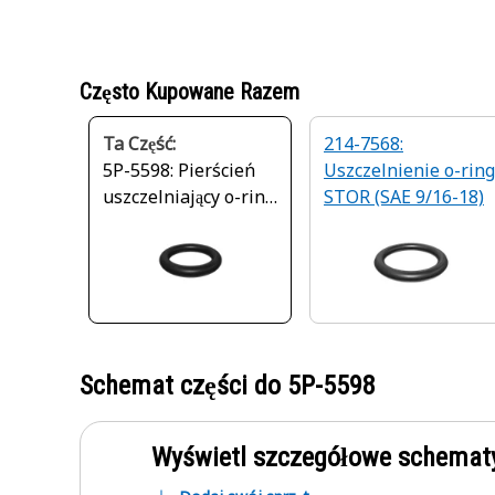
Często Kupowane Razem
Ta Część:
214-7568:
5P-5598: Pierścień
Uszczelnienie o-ring
uszczelniający o-ring
STOR (SAE 9/16-18)
o średnicy
wewnętrznej 15,47
mm
Schemat części do
5P-5598
Wyświetl szczegółowe schematy