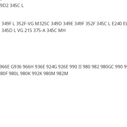
9D2 345C L
D 349F L 352F-VG M325C 349D 349E 349F 352F 345C L E240 E
5 345D L VG 215 375-A 345C MH
66E G936 966H 936E 924G 926E 990 II 980 982 980GC 990 99
980F 980L 980K 992K 980M 982M