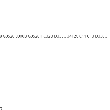
508 G3520 3306B G3520H C32B D333C 3412C C11 C13 D330C
O