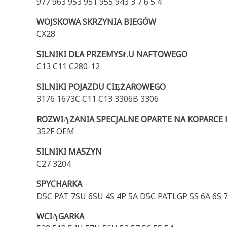
977 963 953 951 955 943 3 7 6 5 4
WOJSKOWA SKRZYNIA BIEGÓW
CX28
SILNIKI DLA PRZEMYSŁU NAFTOWEGO
C13 C11 C280-12
SILNIKI POJAZDU CIĘŻAROWEGO
3176 1673C C11 C13 3306B 3306
ROZWIĄZANIA SPECJALNE OPARTE NA KOPARCE
352F OEM
SILNIKI MASZYN
C27 3204
SPYCHARKA
D5C PAT 7SU 6SU 4S 4P 5A D5C PATLGP 5S 6A 6S 7
WCIĄGARKA