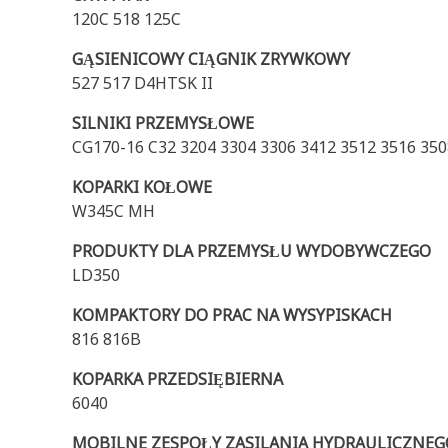
120C 518 125C
GĄSIENICOWY CIĄGNIK ZRYWKOWY
527 517 D4HTSK II
SILNIKI PRZEMYSŁOWE
CG170-16 C32 3204 3304 3306 3412 3512 3516 3
KOPARKI KOŁOWE
W345C MH
PRODUKTY DLA PRZEMYSŁU WYDOBYWCZEGO
LD350
KOMPAKTORY DO PRAC NA WYSYPISKACH
816 816B
KOPARKA PRZEDSIĘBIERNA
6040
MOBILNE ZESPOŁY ZASILANIA HYDRAULICZNEG