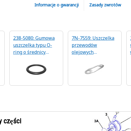
Informacje o gwarancji
Zasady zwrotów
238-5080: Gumowa
7N-7559: Uszczelka
uszczelka typu O-
przewodów
ring o średnicy
olejowych
wewnętrznej 16,36
turbosprężarki o
mm
grubości 0,8 mm
 części