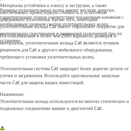
Материалы устойчивы к износу и экструзии, а также
Размеры уплотнительных колец имеют жесткие допуски,
обеспечивают превосходную стойкость к остаточной
гарантирующие точное соответствие посадочным канавкам с
деформации уплотнения. Кроме того, некоторые
необходимым уровнем сжатия уплотнительных колец.
уплотнительные кольца Cat имеют тефлоновое покрытие для
минимизации скручивания и разрезания уплотнений при их
Изготавливаемые в более чем 2500 вариантах размеров и
установке.
материалов, уплотнительные кольца Cat являются лучшим
решением для Cat и другого мобильного оборудования,
требующего установки уплотнительных колец.
Уплотнительная система Cat защищает более дорогие детали от
утечек и загрязнения. Используйте оригинальные запасные
части Cat для защиты ваших инвестиций.
Назначение:
Уплотнительные кольца используются во многих статических и
подвижных соединениях машин и двигателей Cat.