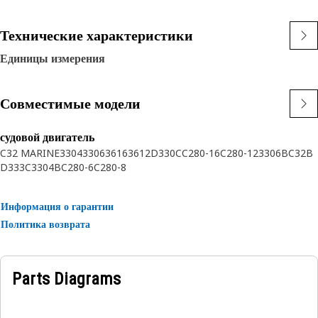
Технические характеристики
Единицы измерения
Совместимые модели
судовой двигатель
C32 MARINE
3304
3306
3616
3612
D330C
C280-16
C280-12
3306B
C32B
D333C
3304B
C280-6
C280-8
Информация о гарантии
Политика возврата
Parts Diagrams