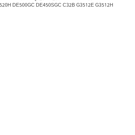
3520H DE500GC DE450SGC C32B G3512E G3512H