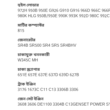
হুইল লোডার
972H 950B 950E G926 G910 G916 966D 966C 966F 
980K HLG 950B/950E 990K 993K 992D 980C 992C
মাটির কম্প্যাক্টর
815
জেনারেটর
SR4B SR500 SR4 SR5 SR4BHV
চাকাযুক্ত খননকারী
W345C MH
চাকা স্ক্র্যাপার
651E 657E 637E 637D 639D 627B
ট্রাক ইঞ্জিন
3176 1673C C11 C13 3306B 3306
জেন সেট ইঞ্জিন
3608 3606 DE1100 3304B C13GENSET POWER SYS