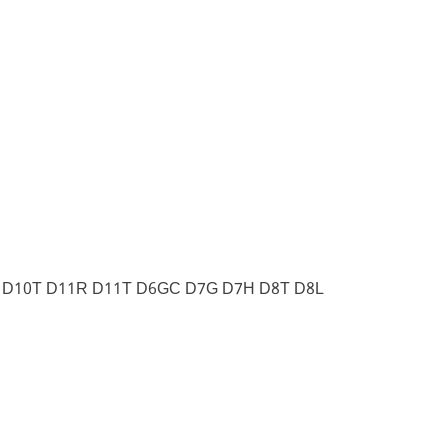
R D10T D11R D11T D6GC D7G D7H D8T D8L