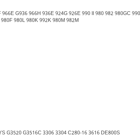
966E G936 966H 936E 924G 926E 990 II 980 982 980GC 990 
 980F 980L 980K 992K 980M 982M
 G3520 G3516C 3306 3304 C280-16 3616 DE800S