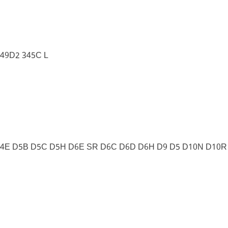
49D2 345C L
 D4E D5B D5C D5H D6E SR D6C D6D D6H D9 D5 D10N D10