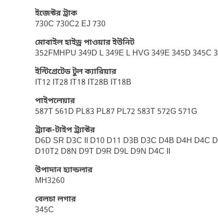
ইজেক্টর ট্রাক
730C 730C2 EJ 730
মোবাইল হাইড্র পাওয়ার ইউনিট
352FMHPU 349D L 349E L HVG 349E 345D 345C 3
ইন্টিগ্রেটেড টুল ক্যারিয়ার
IT12 IT28 IT18 IT28B IT18B
পাইপলেয়ার
587T 561D PL83 PL87 PL72 583T 572G 571G
ট্র্যাক-টাইপ ট্র্যাক্টর
D6D SR D3C II D10 D11 D3B D3C D4B D4H D4C
D10T2 D8N D9T D9R D9L D9N D4C II
উপাদান হ্যান্ডলার
MH3260
বেলচা লগার
345C