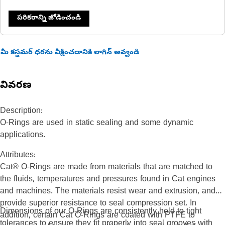
పరికరాన్ని జోడించండి
మీ కస్టమర్ ధరను వీక్షించడానికి లాగిన్ అవ్వండి
వివరణ
Description:
O-Rings are used in static sealing and some dynamic
applications.
Attributes:
Cat® O-Rings are made from materials that are matched to
the fluids, temperatures and pressures found in Cat engines
and machines. The materials resist wear and extrusion, and
provide superior resistance to seal compression set. In
Dimensions of our O-Rings are consistently held to tight
addition, certain Cat O-Rings are coated with PTFE to
tolerances to ensure they fit properly into seal grooves with