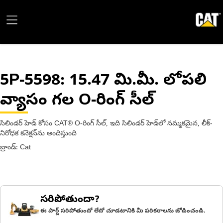
5P-5598
: 15.47 మి.మీ. లోపలి
వ్యాసం గల O-రింగ్ సీల్
సిలిండర్ హెడ్ కోసం CAT® O-రింగ్ సీల్, ఇది సిలిండర్ హెడ్‌లో నమ్మకమైన, లీక్-
నిరోధక కనెక్షన్‌ను అందిస్తుంది
బ్రాండ్: Cat
సరిపోతుందా?
ఈ పార్ట్ సరిపోతుందో లేదో చూడటానికి మీ పరికరాలను జోడించండి.