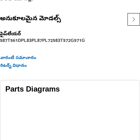
అనుకూలమైన మోడల్స్
పైప్‌లేయర్
587T
561D
PL83
PL87
PL72
583T
572G
571G
వారంటీ సమాచారం
రిటర్న్ విధానం
Parts Diagrams