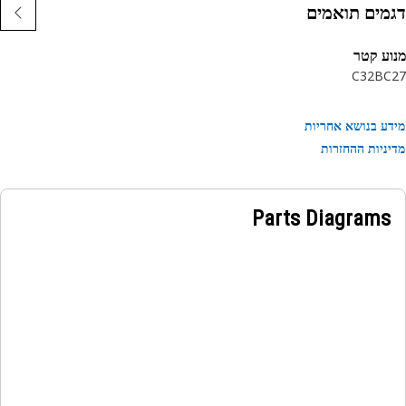
מים תואמים
ע קטר
C32B
C
ע בנושא אחריות
ניות ההחזרות
Parts Diagrams