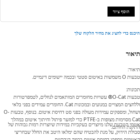
הוסף ציוד
נס כדי להציג את מחיר הלקוח שלך
אור
ור:
טום סטטי ובכמה יישומים דינמיים.
נות:
טבעות O-Cat® עשויות מחומרים המותאמים לנוזלים, לטמפרטורות
וללחצים המצויים במנועים ובמכונות Cat. החומרים עמידים בפני בלאי
ושחול, ומספקים עמידות מעולה בפני סט דחיסת איטום. בנוסף, טבעות O-
Cat מסוימות מצופות ב-PTFE כדי למזער פיתול וחיתוך איטום במהלך
י הטבעת שלנו מיוצרים בעקביות במידות שיוצרות רמות גבוהות של
נת החותם.
לת הידוק, על מנת להבטיח שהם ימלאו היטב את החלל שבחריצי
מים ויספקו דחיסת איטום ברמה הנדרשת.