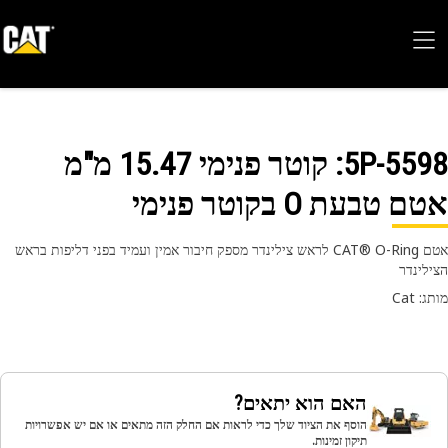
5P-55
: קוטר פנימי 15.47 מ"מ
 טבעת O בקוטר פנימי
אטם CAT® O-Ring לראש צילינדר מספק חיבור אמין ועמיד בפני דליפות בראש
לינדר
 Cat
האם הוא יתאים?
הוסף את הציוד שלך כדי לראות אם החלק הזה מתאים או אם יש אפשרויות
תיקון זמינות.