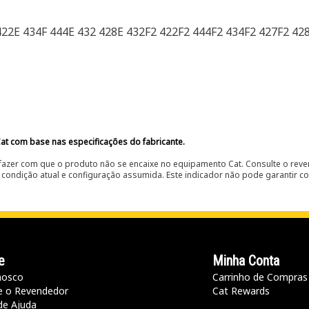
422E 434F 444E 432 428E 432F2 422F2 444F2 434F2 427F2 42
at com base nas especificações do fabricante.
fazer com que o produto não se encaixe no equipamento Cat. Consulte o reve
condição atual e configuração assumida. Este indicador não pode garantir c
e
Minha Conta
nosco
Carrinho de Compras
e o Revendedor
Cat Rewards
de Ajuda