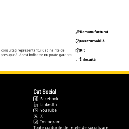
Remanufacturat​
Nereturnabilă
consultați reprezentantul Cat înainte de
Kit
a presupusă. Acest indicator nu poate garanta
Înlocuită
Cat Social
Facebook
LinkedIn
YouTube
X
Instagram
Toate conturile de rețele de socializare