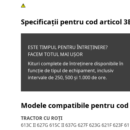
Specificații pentru cod articol
3
ESTE TIMPUL PENTRU ÎNTREȚINERE?
FACEM TOTUL MAI UȘOR
Kituri complete de întreținere disponibile în
funcție de tipul de echipament, inclusiv
intervale de 250, 500 și 1.000 de ore.
Modele compatibile pentru cod 
TRACTOR CU ROŢI
613C II 627G 615C II 637G 627F 623G 621F 623F 6