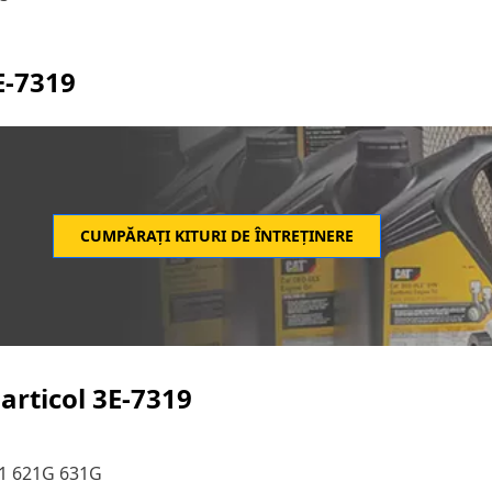
E-7319
CUMPĂRAȚI KITURI DE ÎNTREȚINERE
articol
3E-7319
11 621G 631G