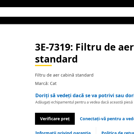
3E-7319
: Filtru de ae
standard
Filtru de aer cabină standard
Marcă: Cat
Doriți să vedeți dacă se va potrivi sau dor
Adăugați echipamentul pentru a vedea dacă această piesă se
Verificare preț
Conectați-vă pentru a vede
Informații privind garanția
Politica de retu