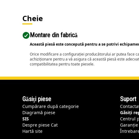
Cheie
Montare din fabrică
Această piesă este concepută pentru a se potrivi echipame
Orice modificare a configurației producătorului ar putea face 
achiziționare pentru a vă asigura că această piesă este adecva
compatibilitatea pentru toate piesele.
Găsiți piese
Suport
Cumpărare după categorie
Contacta
Diagramă piese
Găsiți r
SIS
Centrul 
Despre piese Cat
Garanție 
Hartă site
Întrebar