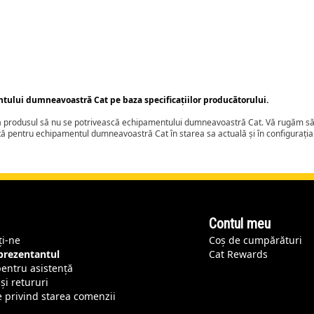
ntului dumneavoastră Cat pe baza specificațiilor producătorului.
ca produsul să nu se potrivească echipamentului dumneavoastră Cat. Vă rugăm să 
tă pentru echipamentul dumneavoastră Cat în starea sa actuală și în configurați
Contul meu
ți-ne
Coș de cumpărături
eprezentantul
Cat Rewards
pentru asistență
și retururi
e privind starea comenzii