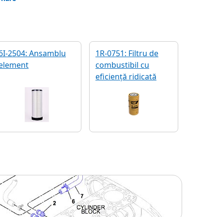
6I-2504: Ansamblu
1R-0751: Filtru de
element
combustibil cu
eficiență ridicată