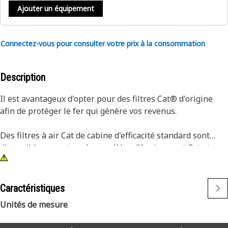
Ajouter un équipement
Connectez-vous pour consulter votre prix à la consommation
Description
Il est avantageux d'opter pour des filtres Cat® d'origine
afin de protéger le fer qui génère vos revenus.
Des filtres à air Cat de cabine d'efficacité standard sont
disponibles pour tous les modèles d'équipement Cat et
sont recommandés pour des conditions d'utilisation
normales. Utilisant des médias d'efficacité standard, nos
éléments de filtre empêchent la poussière, la suie et
Caractéristiques
d'autres contaminants de s'introduire dans la cabine,
Unités de mesure
assurant un environnement de travail plus sain et
confortable.