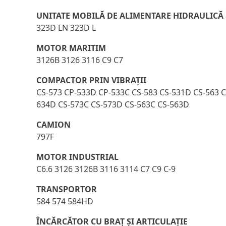
UNITATE MOBILĂ DE ALIMENTARE HIDRAULICĂ
323D LN 323D L
MOTOR MARITIM
3126B 3126 3116 C9 C7
COMPACTOR PRIN VIBRAŢII
CS-573 CP-533D CP-533C CS-583 CS-531D CS-563 C
634D CS-573C CS-573D CS-563C CS-563D
CAMION
797F
MOTOR INDUSTRIAL
C6.6 3126 3126B 3116 3114 C7 C9 C-9
TRANSPORTOR
584 574 584HD
ÎNCĂRCĂTOR CU BRAŢ ŞI ARTICULAŢIE