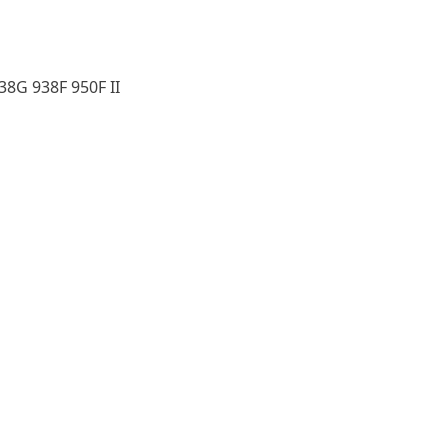
8G 938F 950F II