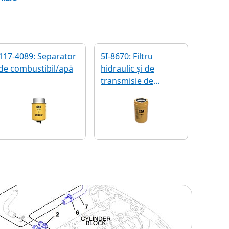
117-4089: Separator
5I-8670: Filtru
de combustibil/apă
hidraulic și de
transmisie de
eficiență avansată