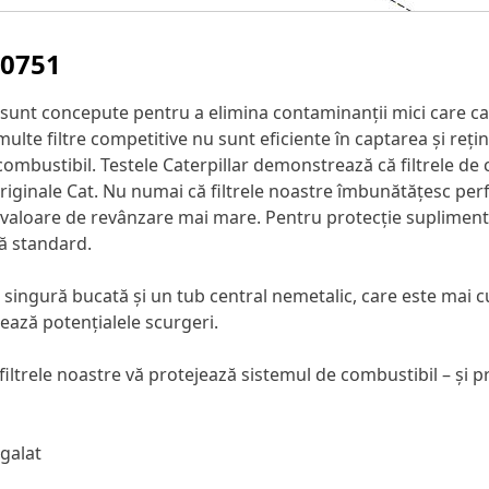
-0751
® sunt concepute pentru a elimina contaminanții mici care ca
multe filtre competitive nu sunt eficiente în captarea și reț
ombustibil. Testele Caterpillar demonstrează că filtrele de 
originale Cat. Nu numai că filtrele noastre îmbunătățesc per
 valoare de revânzare mai mare. Pentru protecție suplimentară
ță standard.
 singură bucată și un tub central nemetalic, care este mai cur
ează potențialele scurgeri.
filtrele noastre vă protejează sistemul de combustibil – și pr
egalat