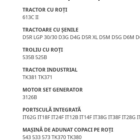
TRACTOR CU ROŢI
613C II
TRACTOARE CU ȘENILE
D5R LGP 30/30 D3G D4G D5R XL D5M D5G D6M D
TROLIU CU ROŢI
535B 525B
TRACTOR INDUSTRIAL
TK381 TK371
MOTOR SET GENERATOR
3126B
PORTSCULĂ INTEGRATĂ
IT62G IT18F IT24F IT12B IT14F IT38G IT38F IT28G I
MAŞINĂ DE ADUNAT COPACI PE ROŢI
543 533 573 TK370 TK380