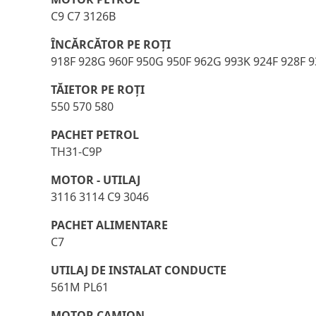
C9 C7 3126B
ÎNCĂRCĂTOR PE ROŢI
918F 928G 960F 950G 950F 962G 993K 924F 928F 93
TĂIETOR PE ROȚI
550 570 580
PACHET PETROL
TH31-C9P
MOTOR - UTILAJ
3116 3114 C9 3046
PACHET ALIMENTARE
C7
UTILAJ DE INSTALAT CONDUCTE
561M PL61
MOTOR CAMION