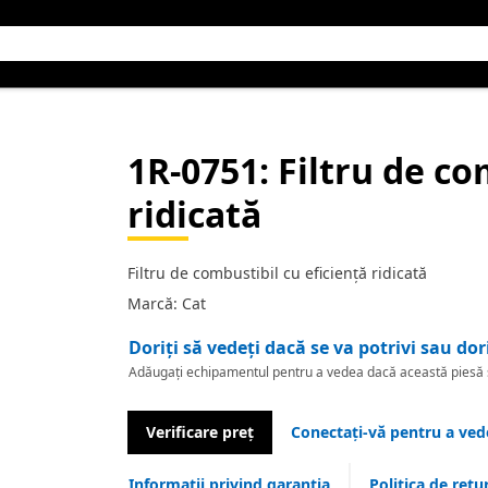
1R-0751
: Filtru de c
ridicată
Filtru de combustibil cu eficiență ridicată
Marcă: Cat
Doriți să vedeți dacă se va potrivi sau dor
Adăugați echipamentul pentru a vedea dacă această piesă se
Verificare preț
Conectați-vă pentru a vede
Informații privind garanția
Politica de retu