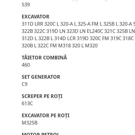
539
EXCAVATOR
311D LRR 320C L 320-A L 325-A FM L 325B L 320-
322B 322C 319D LN 323D LN EL240C 321C 325B LN 
312D L 322B L 314D LCR 319D 320C FM 319C 318C 
320B L 322C FM M318 320 L M320
TĂIETOR COMBINĂ
460
SET GENERATOR
C9
SCREPER PE ROŢI
613C
EXCAVATOR PE ROŢI
M325B
MOTOR PETROL