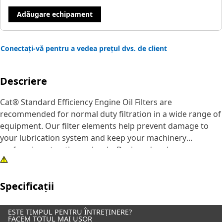
Adăugare echipament
Conectați-vă pentru a vedea prețul dvs. de client
Descriere
Cat® Standard Efficiency Engine Oil Filters are
recommended for normal duty filtration in a wide range of
equipment. Our filter elements help prevent damage to
your lubrication system and keep your machinery
performing at optimum levels. Designed and
manufactured by the same company that makes your Cat
iron, we are committed to the long-term integrity of your
Specificații
equipment.
Our highly-differentiated lube filters use fiberglass spiral
ESTE TIMPUL PENTRU ÎNTREȚINERE?
FACEM TOTUL MAI UȘOR
roving and acrylic beads to keep filter media pleats from