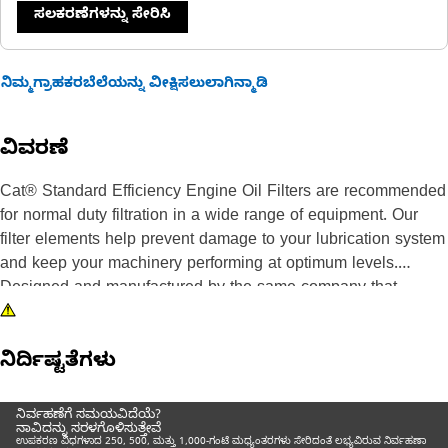
ಸಲಕರಣೆಗಳನ್ನು ಸೇರಿಸಿ
ನಿಮ್ಮಗ್ರಾಹಕರಬೆಲೆಯನ್ನು ವೀಕ್ಷಿಸಲುಲಾಗಿನ್ಮಾಡಿ
ವಿವರಣೆ
Cat® Standard Efficiency Engine Oil Filters are recommended
for normal duty filtration in a wide range of equipment. Our
filter elements help prevent damage to your lubrication system
and keep your machinery performing at optimum levels.
Designed and manufactured by the same company that
makes your Cat iron, we are committed to the long-term
integrity of your equipment.
ನಿರ್ದಿಷ್ಟತೆಗಳು
Our highly-differentiated lube filters use fiberglass spiral roving
and acrylic beads to keep filter media pleats from flexing as
ನಿರ್ವಹಣೆಗೆ ಸಮಯವಿದೆಯೆ?
ನಾವಿದನ್ನು ಸರಳಗೊಳಿಸುತ್ತೇವೆ
fluid travels through the media, ensuring contaminants are
ಉಪಕರಣ ವಿಧಗಳಾದ 250, 500, ಮತ್ತು 1,000-ಗಂಟೆ ಮಧ್ಯಂತರಗಳು ಸೇರಿದಂತೆ ಲಭ್ಯವಿರುವ ನಿರ್ವಹಣಾ