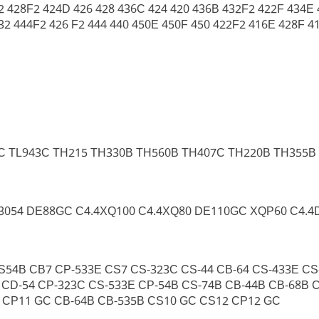
 428F2 424D 426 428 436C 424 420 436B 432F2 422F 434E
32 444F2 426 F2 444 440 450E 450F 450 422F2 416E 428F 
C TL943C TH215 TH330B TH560B TH407C TH220B TH355B
 3054 DE88GC C4.4XQ100 C4.4XQ80 DE110GC XQP60 C4.4
S54B CB7 CP-533E CS7 CS-323C CS-44 CB-64 CS-433E CS
 CD-54 CP-323C CS-533E CP-54B CS-74B CB-44B CB-68B 
4 CP11 GC CB-64B CB-535B CS10 GC CS12 CP12 GC