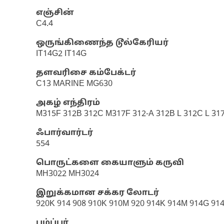
எஞ்சின்
C4.4
ஒருங்கிணைந்த டூல்கேரியர்
IT14G2 IT14G
தளவரிசை கம்பேக்டர்
C13 MARINE MG630
அகழ் எந்திரம்
M315F 312B 312C M317F 312-A 312B L 312C L 317
ஃபார்வார்டர்
554
பொருட்களை கையாளும் கருவி
MH3022 MH3024
இறுக்கமான சக்கர லோடர்
920K 914 908 910K 910M 920 914K 914M 914G 91
பம்ப்பர்