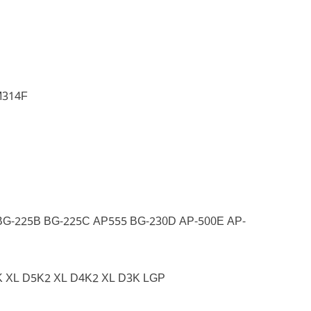
M314F
BG-225B BG-225C AP555 BG-230D AP-500E AP-
 XL D5K2 XL D4K2 XL D3K LGP