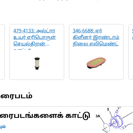
479-4133: அல்ட்ரா
346-6688: ஏர்
உயர் எரிபொருள்
கிளீனர் இரண்டாம்
செயல்திறன்
நிலை எலிமெண்ட்
வாட்டர்
செப்பரேட்டர்
வரைபடம்
ரைபடங்களைக் காட்டு
ம்