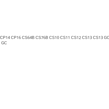
CP14 CP16 CS64B CS76B CS10 CS11 CS12 CS13 CS13 G
1 GC