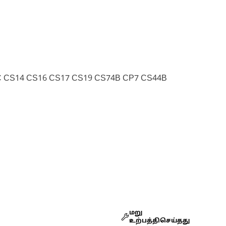
C CS14 CS16 CS17 CS19 CS74B CP7 CS44B
மறு
உற்பத்திசெய்தது