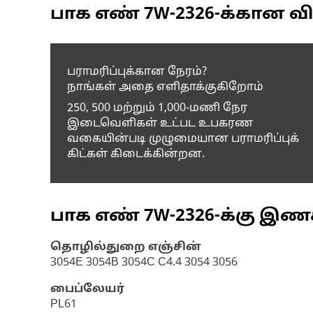
பாக எண்
7W-2326
-க்கான வி
பராமரிப்புக்கான நேரம்?
நாங்கள் அதை எளிதாக்குகிறோம்
250, 500 மற்றும் 1,000-மணி நேர
இடைவெளிகள் உட்பட உபகரண
வகையின்படி முழுமையான பராமரிப்புக்
கிட்கள் கிடைக்கின்றன.
பாக எண்
7W-2326
-க்கு இண
தொழில்துறை எஞ்சின்
3054E 3054B 3054C C4.4 3054 3056
பைப்லேயர்
PL61