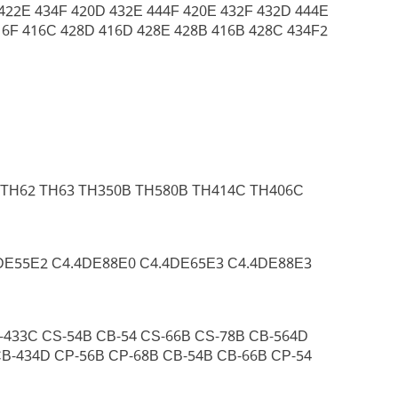
 422E 434F 420D 432E 444F 420E 432F 432D 444E
416F 416C 428D 416D 428E 428B 416B 428C 434F2
 TH62 TH63 TH350B TH580B TH414C TH406C
DE55E2 C4.4DE88E0 C4.4DE65E3 C4.4DE88E3
-433C CS-54B CB-54 CS-66B CS-78B CB-564D
CB-434D CP-56B CP-68B CB-54B CB-66B CP-54