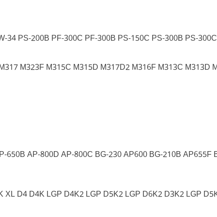
-34 PS-200B PF-300C PF-300B PS-150C PS-300B PS-300C
 M317 M323F M315C M315D M317D2 M316F M313C M313D 
P-650B AP-800D AP-800C BG-230 AP600 BG-210B AP655F 
K XL D4 D4K LGP D4K2 LGP D5K2 LGP D6K2 D3K2 LGP D5K