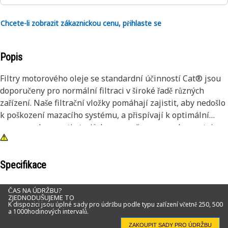
Chcete-li zobrazit zákaznickou cenu, přihlaste se
Popis
Filtry motorového oleje se standardní účinností Cat® jsou
doporučeny pro normální filtraci v široké řadě různých
zařízení. Naše filtrační vložky pomáhají zajistit, aby nedošlo
k poškození mazacího systému, a přispívají k optimální
provozuschopnosti strojů. Jsou navrženy a vyrobeny stejnou
společností jako zařízení Cat pro zajištění dlouhodobé
integrity vašich zařízení.
Specifikace
Naše vysoce diferenciované filtry mazání využívají spirálové
vedení skelných vláken a akrylátové kuličky, které brání
ČAS NA ÚDRŽBU?
ZJEDNODUŠUJEME TO
ohýbání záhybů filtračního média při průchodu kapaliny
K dispozici jsou úplné sady pro údržbu podle typu zařízení včetně 250, 500
a 1000hodinových intervalů.
přes médium, čímž zajišťují zachycení a udržení
znečišťujících látek. Záhyby filtrů pro univerzální použití se
ZAKOUPIT SADY PRO ÚDRŽBU