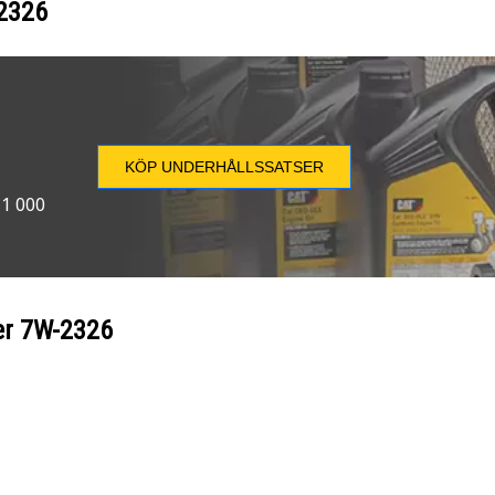
2326
KÖP UNDERHÅLLSSATSER
 1 000
er
7W-2326