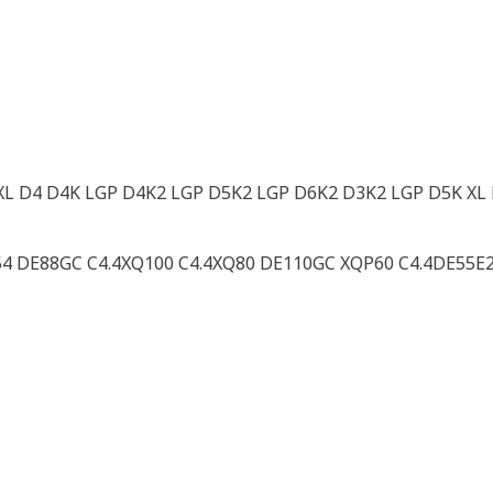
XL D4 D4K LGP D4K2 LGP D5K2 LGP D6K2 D3K2 LGP D5K XL 
54 DE88GC C4.4XQ100 C4.4XQ80 DE110GC XQP60 C4.4DE55E