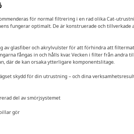
6
mmenderas för normal filtrering i en rad olika Cat-utrustning
nens fungerar optimalt. De är konstruerade och tillverkade 
av glasfiber och akrylvulster för att förhindra att filtermat
garna fångas in och hålls kvar. Vecken i filter från andra til
an, där de kan orsaka ytterligare komponentslitage.
rlägset skydd för din utrustning – och dina verksamhetsresult
grerad del av smörjsystemet
illar gör