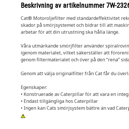
Beskrivning av artikelnummer
7W-232
Cat® Motoroljefilter med standardeffektivitet reko
skador på smörjsystemet och bidrar till att maski
arbetar för att din utrustning ska hålla länge.
Våra utmärkande smörjfilter använder spiralroving 
igenom materialet, vilket säkerställer att förorenin
genom filtermaterialet och över på den “rena” sid
Genom att välja originalfilter från Cat får du öve
Egenskaper:
• Konstruerade av Caterpillar för att vara en inte
• Endast tillgängliga hos Caterpillar
• Ingen kan Cats smörjsystem bättre än vad Caterp