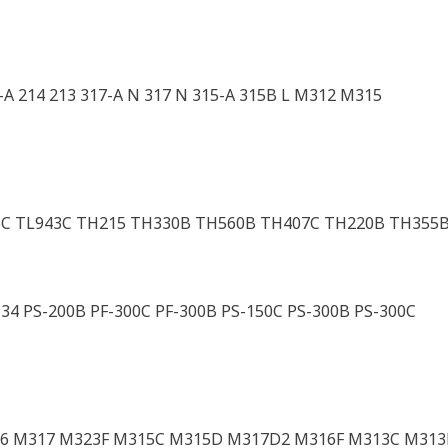
-A 214 213 317-A N 317 N 315-A 315B L M312 M315
6C TL943C TH215 TH330B TH560B TH407C TH220B TH355
4 PS-200B PF-300C PF-300B PS-150C PS-300B PS-300C
6 M317 M323F M315C M315D M317D2 M316F M313C M313