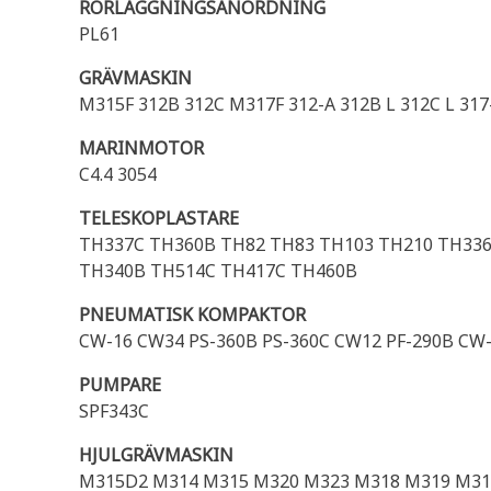
RÖRLÄGGNINGSANORDNING
PL61
GRÄVMASKIN
M315F 312B 312C M317F 312-A 312B L 312C L 317
MARINMOTOR
C4.4 3054
TELESKOPLASTARE
TH337C TH360B TH82 TH83 TH103 TH210 TH33
TH340B TH514C TH417C TH460B
PNEUMATISK KOMPAKTOR
CW-16 CW34 PS-360B PS-360C CW12 PF-290B CW-3
PUMPARE
SPF343C
HJULGRÄVMASKIN
M315D2 M314 M315 M320 M323 M318 M319 M31