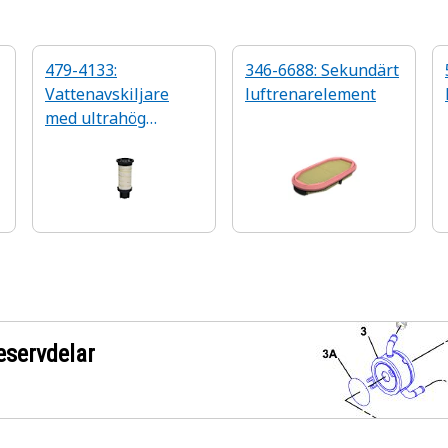
479-4133:
346-6688: Sekundärt
Vattenavskiljare
luftrenarelement
med ultrahög
effektivitet
eservdelar