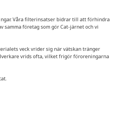
ar. Våra filterinsatser bidrar till att förhindra
av samma företag som gör Cat-järnet och vi
erialets veck vrider sig när vätskan tränger
lverkare vrids ofta, vilket frigör föroreningarna
at.