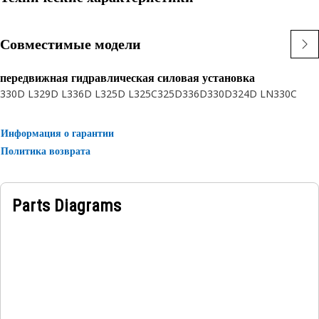
Совместимые модели
передвижная гидравлическая силовая установка
330D L
329D L
336D L
325D L
325C
325D
336D
330D
324D LN
330C
Информация о гарантии
Политика возврата
Parts Diagrams