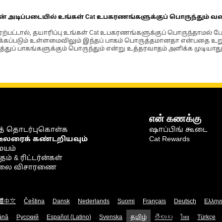
நிறைந்த
நிலைமைகளுக்காகப்
ின் அடிப்படையில் உங்கள் Cat உபகரணங்களுக்குப் பொருந்தும் வ
பிரத்யேகமாக
வடிவமைக்கப்பட்டுள்ளன.
்பட்டால், தயாரிப்பு உங்கள் Cat உபகரணங்களுக்குப் பொருந்தாமல் ப
படும் உள்ளமைவிலும் இந்தப் பாகம் பொருத்தமானதா என்பதை உறுதிப
்துப் பாகங்களுக்கும் பொருந்தும் என்று உத்தரவாதம் அளிக்க முடியாது
என் கணக்கு
் தொடர்புகொள்க
ஷாப்பிங் கூடை
டீலரைக் கண்டறியவும்
Cat Rewards
ையம்
் & ரிட்டர்ன்கள்
நிலை விசாரணை
體中文
Čeština
Dansk
Nederlands
Suomi
Français
Deutsch
Ελλην
ână
Русский
Español (Latino)
Svenska
தமிழ்
తెలుగు
ไทย
Türkçe