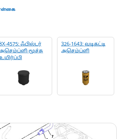
கொள்கை
8X-4575: ஃபில்டர்
326-1643: வடிகட்டி
அசெம்ப்ளி-மூச்சு
அசெம்ப்ளி
உயிர்ப்பி