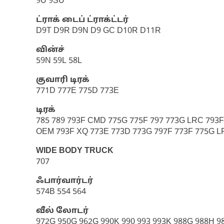
9U 9SU
ட்ராக் டைப் ட்ராக்ட்டர்
D9T D9R D9N D9 GC D10R D11R
வின்ச்
59N 59L 58L
குவாரி டிரக்
771D 777E 775D 773E
டிரக்
785 789 793F CMD 775G 775F 797 773G LRC 793
OEM 793F XQ 773E 773D 773G 797F 773F 775G L
WIDE BODY TRUCK
707
ஃபார்வார்டர்
574B 554 564
வீல் லோடர்
972G 950G 962G 990K 990 993 993K 988G 988H 9