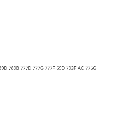
89D 789B 777D 777G 777F 69D 793F AC 775G