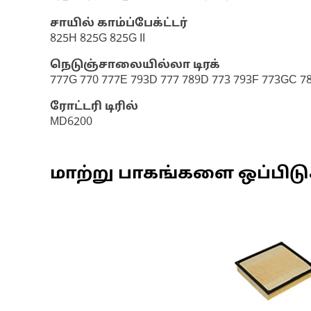
சாயில் காம்ப்பேக்ட்டர்
825H 825G 825G II
நெடுஞ்சாலையில்லா டிரக்
777G 770 777E 793D 777 789D 773 793F 773GC 7
ரோட்டரி டிரில்
MD6200
மாற்று பாகங்களை ஒப்பிட