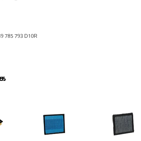
89 785 793 D10R
ுக