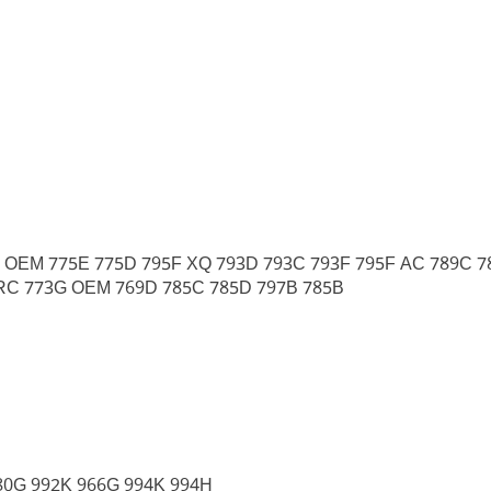
F OEM 775E 775D 795F XQ 793D 793C 793F 795F AC 789C 7
RC 773G OEM 769D 785C 785D 797B 785B
80G 992K 966G 994K 994H