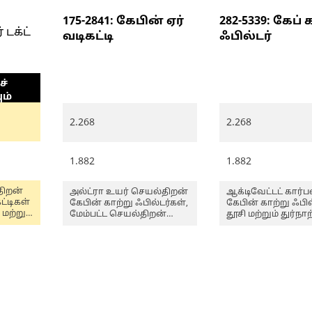
175-2841: கேபின் ஏர்
282-5339: கேப் 
 டக்ட்
வடிகட்டி
ஃபில்டர்
்
ும்
2.268
2.268
1.882
1.882
ிறன்
அல்ட்ரா உயர் செயல்திறன்
ஆக்டிவேட்டட் கார்ப
ட்டிகள்
கேபின் காற்று ஃபில்டர்கள்,
கேபின் காற்று ஃபில
 மற்றும்
மேம்பட்ட செயல்திறன்
தூசி மற்றும் துர்நாற
 தடுக்க
மற்றும் நீடித்த ஆயுளுக்கு
பிரச்சனையாக
ள்ளன,
அதிக ஆரம்ப மற்றும்
இருக்கும்போது, அ
ாதாரண
ஒட்டுமொத்த
குழி நிரப்புதல் அல்
ளின்
செயல்திறனை
கழிவுகளைக் கைய
ழையும்
வழங்குகின்றன. அவை
தளங்களில்
சுரங்கம் அல்லது
பரிந்துரைக்கப்படுக
பாலைவனச் சூழல்கள்
போன்ற மிகவும் தூசி