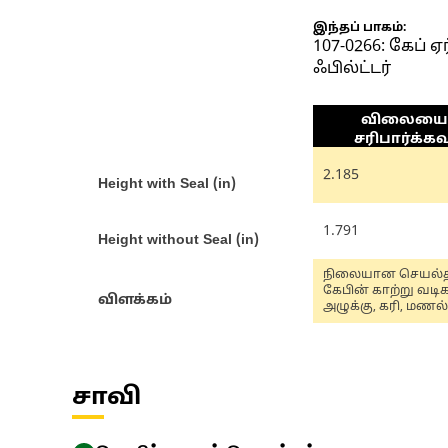
இந்தப் பாகம்:
107-0266: கேப் ஏர்
ஃபில்ட்டர்
விலையைச
சரிபார்க்கவ
2.185
Height with Seal (in)
1.791
Height without Seal (in)
நிலையான செயல்த
கேபின் காற்று வடிக
விளக்கம்
அழுக்கு, கரி, மணல்
பிற அசுத்தங்களைத்
வடிவமைக்கப்பட்டு
அதே நேரத்தில் ச
இயக்க நிலைமைக
கீழ் வண்டிக்குள் நு
சாவி
வெளிப்புற
நாற்றங்களையும்
குறைக்கின்றன.