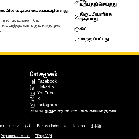
உற்பத்திசெய்தது
கையில் வடிவமைக்கப்பட்டுள்ளது.
திருப்பியளிக்க
முடியாது
ோகலாம். உங்கள் Cat
்படுத்த, வாங்குவதற்கு முன்
கிட்
.
மாற்றப்பட்டது
Cat சமூகம்
Facebook
LinkedIn
YouTube
X
Instagram
அனைத்துச் சமூக ஊடகக் கணக்குகள்
ικά
עברית
हिन्दी
Bahasa Indonesia
Italiano
日本語
Українська Мова
Tiếng Việt