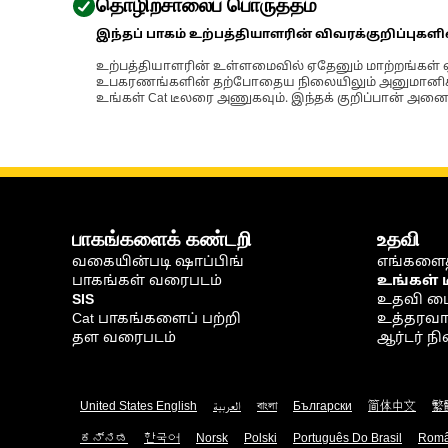
தொழிற்சாலைப் பொருத்தம்
இந்தப் பாகம் உற்பத்தியாளரின் விவரக்குறிப்புகள
உற்பத்தியாளரின் உள்ளமைவில் ஏதேனும் மாற்றங்கள் ஏற
உபகரணங்களின் தற்போதைய நிலையிலும் அனுமானிக்கப்
உங்கள் Cat டீலரை அணுகவும். இந்தக் குறிப்பான் அனைத
பாகங்களைக் கண்டறி
உதவி
வகையின்படி ஷாப்பிங்
எங்களைத
பாகங்கள் வரைபடம்
உங்கள் 
SIS
உதவி ம
Cat பாகங்களைப் பற்றி
உத்தரவாதம
தள வரைபடம்
ஆர்டர் 
United States English
العربية
বাংলা
Български
简体中文
繁
ಕನ್ನಡ
한국어
Norsk
Polski
Português Do Brasil
Rom