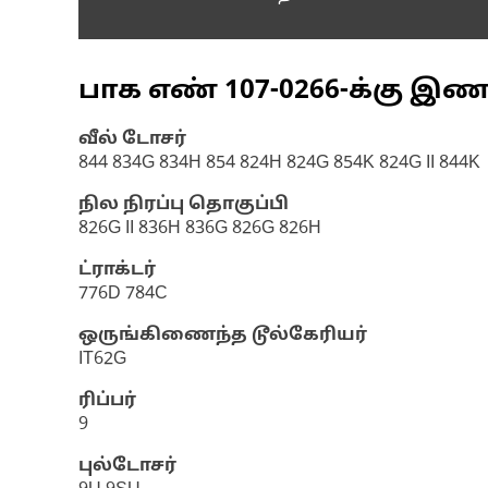
பாக எண்
107-0266
-க்கு இ
வீல் டோசர்
844 834G 834H 854 824H 824G 854K 824G II 844K
நில நிரப்பு தொகுப்பி
826G II 836H 836G 826G 826H
ட்ராக்டர்
776D 784C
ஒருங்கிணைந்த டூல்கேரியர்
IT62G
ரிப்பர்
9
புல்டோசர்