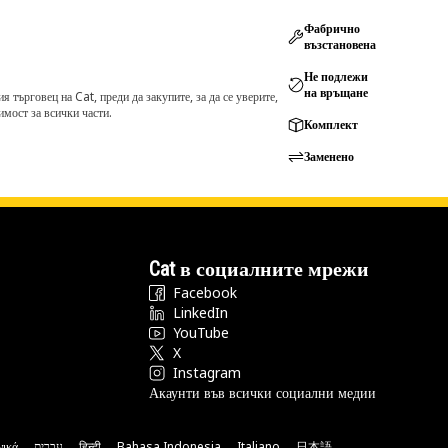
Фабрично
възстановена
Не подлежи
на връщане
търговец на Cat, преди да закупите, за да се уверите,
мост за всички части.
Комплект
Заменено
Cat в социалните мрежи
Facebook
LinkedIn
YouTube
X
Instagram
Акаунти във всички социални медии
νικά
עברית
हिन्दी
Bahasa Indonesia
Italiano
日本語