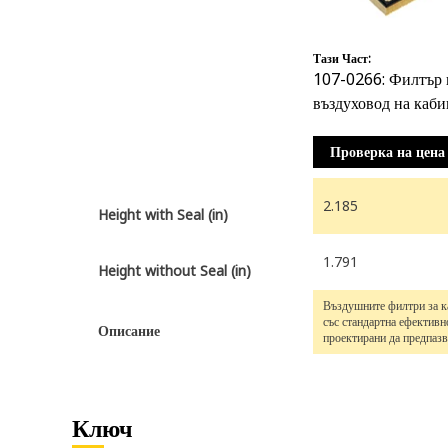
Тази Част:
107-0266: Филтър 
въздуховод на каби
Проверка на цена
2.185
Height with Seal (in)
1.791
Height without Seal (in)
Въздушните филтри за к
със стандартна ефективн
Описание
проектирани да предпазв
мръсотия, сажди, пясък 
замърсители, като съще
намаляват външните ми
навлизащи в кабината п
нормални условия на раб
Ключ