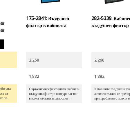
175-2841: Въздушен
282-5339: Кабине
на
филтър в кабината
въздушен филтър
на
2.268
2.268
1.882
1.882
абината
Свръхвисокоефективните кабинни
Кабинните въздушни фи
ост са
въздушни филтри осигуряват по-
активен въглен се препо
ат от
висока начална и цялостна
при проблеми с прах и 
и други
ефективност за подобрена
като при сметища или 
временно
производителност и удължен
за обработка на отпадъц
ризми,
живот. Те са специално
ри
проектирани за изключително
ота.
запрашени условия, като
МОНТАЖНИ минни или