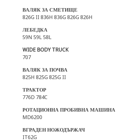
ВАЛЯК ЗА СМЕТИЩЕ
826G II 836H 836G 826G 826H
ЛЕБЕДКА
59N 59L 58L
WIDE BODY TRUCK
707
ВАЛЯК ЗА ПОЧВА
825H 825G 825G II
ТРАКТОР
776D 784C
РОТАЦИОННА ПРОБИВНА МАШИНА
MD6200
ВГРАДЕН НОЖОДЪРЖАЧ
IT62G