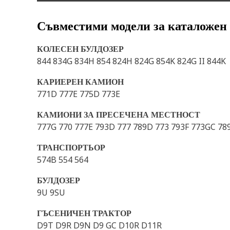
Съвместими модели за каталожен
КОЛЕСЕН БУЛДОЗЕР
844 834G 834H 854 824H 824G 854K 824G II 844K
КАРИЕРЕН КАМИОН
771D 777E 775D 773E
КАМИОНИ ЗА ПРЕСЕЧЕНА МЕСТНОСТ
777G 770 777E 793D 777 789D 773 793F 773GC 78
ТРАНСПОРТЬОР
574B 554 564
БУЛДОЗЕР
9U 9SU
ГЪСЕНИЧЕН ТРАКТОР
D9T D9R D9N D9 GC D10R D11R