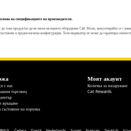
пустинни среди.
 основа на спецификациите на производителя.
о това продуктът да не пасва на вашето оборудване Cat. Моля, консултирайте се с вашия 
състояние и предполагаема конфигурация. Този индикатор не може да гарантира съвмести
ржа
Моят акаунт
е с нас
Количка за пазаруване
вашия търговец
Cat Rewards
център
и връщане
а състояние на поръчка
體中文
Čeština
Dansk
Nederlands
Suomi
Français
Deutsch
Ελλη