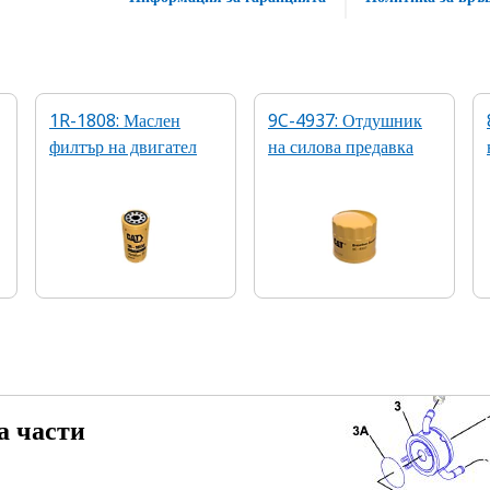
1R-1808: Маслен
9C-4937: Отдушник
филтър на двигател
на силова предавка
а части