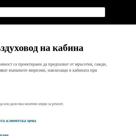
ъздуховод на кабина
ивност са проектирани да предпазват от мръсотия, сажди,
ляват външните миризми, навлизащи в кабината при
яща или дали има налични опции за ремонт.
ата клиентска цена
щане