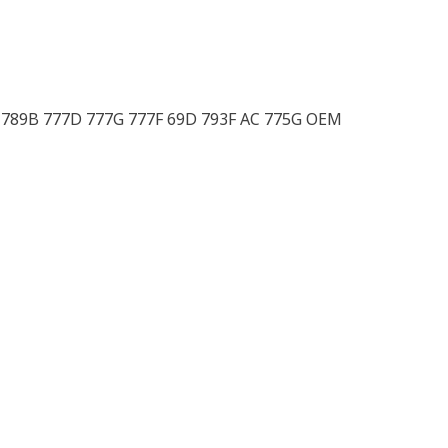
D 789B 777D 777G 777F 69D 793F AC 775G OEM