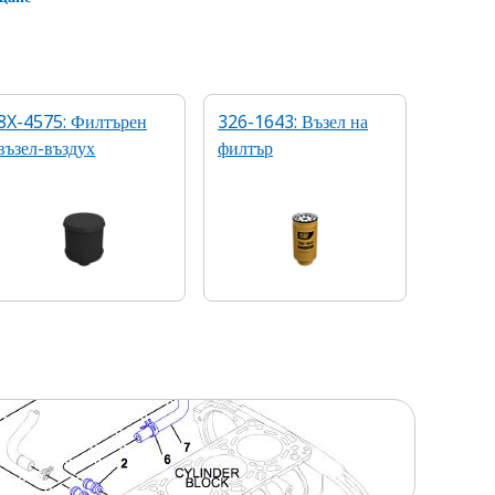
8X-4575: Филтърен
326-1643: Възел на
възел-въздух
филтър