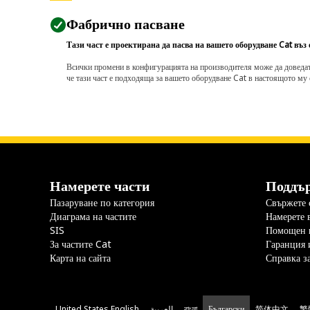
Фабрично пасване
Тази част е проектирана да пасва на вашето оборудване Cat въз
Всички промени в конфигурацията на производителя може да доведат д
че тази част е подходяща за вашето оборудване Cat в настоящото му 
Намерете части
Поддъ
Пазаруване по категория
Свържете с
Диаграма на частите
Намерете 
SIS
Помощен 
За частите Cat
Гаранция 
Карта на сайта
Справка з
United States English
العربية
বাংলা
Български
简体中文
繁