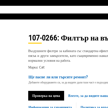
107-0266
: Филтър на в
Въздушните филтри за кабината със стандартна ефект
пясък и други замърсители, като същевременно нама
нормални условия на работа.
Марка: Cat
Ще пасне ли или търсите ремонт?
Добавете оборудването си, за да видите дали тази част е подход
Проверка на цена
Влезте, за да видите ваш
Информация за гаранцията
Политика за връ