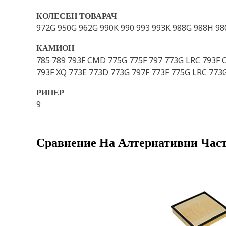
КОЛЕСЕН ТОВАРАЧ
972G 950G 962G 990K 990 993 993K 988G 988H 9
КАМИОН
785 789 793F CMD 775G 775F 797 773G LRC 793F 
793F XQ 773E 773D 773G 797F 773F 775G LRC 77
РИПЕР
9
Сравнение На Алтернативни Час