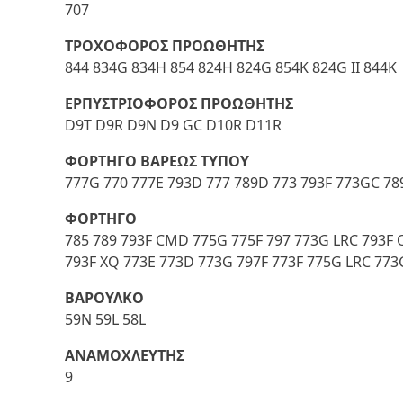
707
ΤΡΟΧΟΦΟΡΟΣ ΠΡΟΩΘΗΤΗΣ
844 834G 834H 854 824H 824G 854K 824G II 844K
ΕΡΠΥΣΤΡΙΟΦΟΡΟΣ ΠΡΟΩΘΗΤΗΣ
D9T D9R D9N D9 GC D10R D11R
ΦΟΡΤΗΓΟ ΒΑΡΕΩΣ ΤΥΠΟΥ
777G 770 777E 793D 777 789D 773 793F 773GC 78
ΦΟΡΤΗΓΟ
785 789 793F CMD 775G 775F 797 773G LRC 793F
793F XQ 773E 773D 773G 797F 773F 775G LRC 77
ΒΑΡΟΥΛΚΟ
59N 59L 58L
ΑΝΑΜΟΧΛΕΥΤΗΣ
9