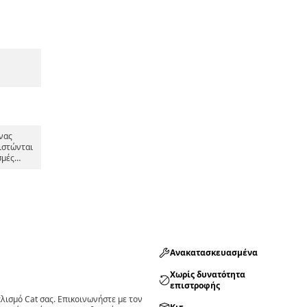
νας
ιστώνται
σμές
λημα,
ρισης
Ανακατασκευασμένα
Χωρίς δυνατότητα
επιστροφής
ισμό Cat σας. Επικοινωνήστε με τον