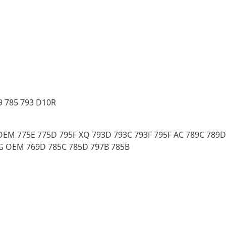
9 785 793 D10R
 OEM 775E 775D 795F XQ 793D 793C 793F 795F AC 789C 789
3G OEM 769D 785C 785D 797B 785B