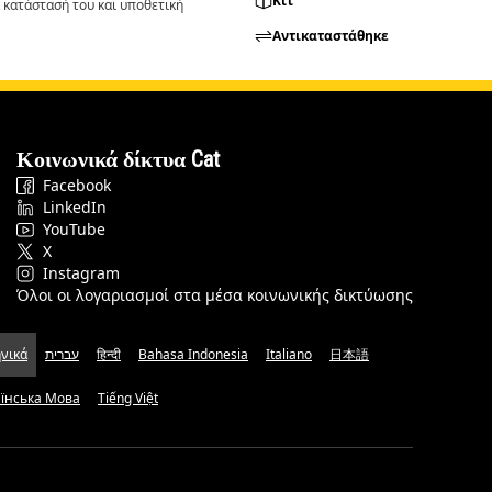
Κιτ
 κατάστασή του και υποθετική
Αντικαταστάθηκε
Κοινωνικά δίκτυα Cat
Facebook
LinkedIn
YouTube
X
Instagram
Όλοι οι λογαριασμοί στα μέσα κοινωνικής δικτύωσης
νικά
עברית
हिन्दी
Bahasa Indonesia
Italiano
日本語
аїнська Мова
Tiếng Việt