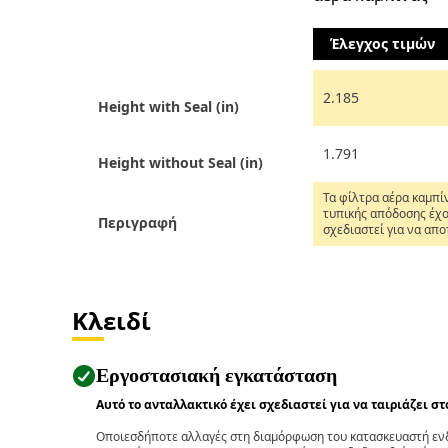
Έλεγχος τιμών
2.185
Height with Seal (in)
1.791
Height without Seal (in)
Τα φίλτρα αέρα καμπί
τυπικής απόδοσης έχ
Περιγραφή
σχεδιαστεί για να απ
τη βρωμιά, την αιθάλη
άμμο και άλλους ρύπο
ταυτόχρονα περιορίζο
εξωτερικές οσμές που
εισέρχονται στην καμ
Κλειδί
κανονικές συνθήκες
λειτουργίας.
Εργοστασιακή εγκατάσταση
Αυτό το ανταλλακτικό έχει σχεδιαστεί για να ταιριάζει σ
Οποιεσδήποτε αλλαγές στη διαμόρφωση του κατασκευαστή ενδ