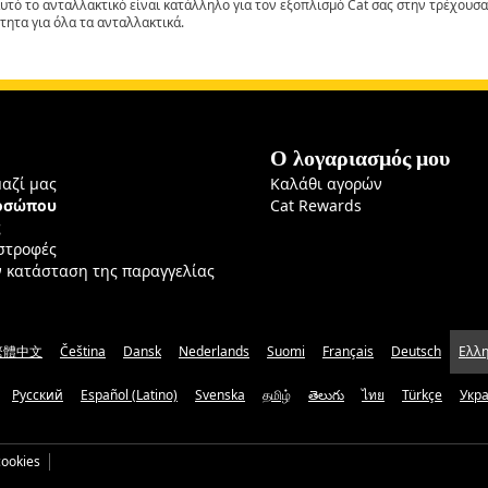
αυτό το ανταλλακτικό είναι κατάλληλο για τον εξοπλισμό Cat σας στην τρέχουσα
τητα για όλα τα ανταλλακτικά.
Ο λογαριασμός μου
μαζί μας
Καλάθι αγορών
ροσώπου
Cat Rewards
ς
ιστροφές
ν κατάσταση της παραγγελίας
繁體中文
Čeština
Dansk
Nederlands
Suomi
Français
Deutsch
Ελλη
Русский
Español (Latino)
Svenska
தமிழ்
తెలుగు
ไทย
Türkçe
Укр
ookies