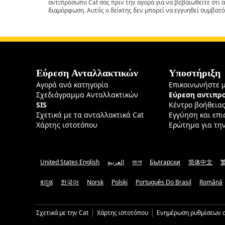
αντιπρόσωπο Cat σας πριν την αγορά για να βεβαιωθείτε ότι 
διαμόρφωση. Αυτός ο δείκτης δεν μπορεί να εγγυηθεί συμβατό
Εύρεση Ανταλλακτικών
Υποστήριξη
Αγορά ανά κατηγορία
Επικοινωνήστε 
Σχεδιάγραμμα Ανταλλακτικών
Εύρεση αντιπ
SIS
Κέντρο βοήθεια
Σχετικά με τα ανταλλακτικά Cat
Εγγύηση και επ
Χάρτης ιστοτόπου
Ερώτημα για τη
United States English
العربية
বাংলা
Български
简体中文
ಕನ್ನಡ
한국어
Norsk
Polski
Português Do Brasil
Română
Σχετικά με την Cat
Χάρτης ιστοτόπου
Ενημέρωση ρυθμίσεων c