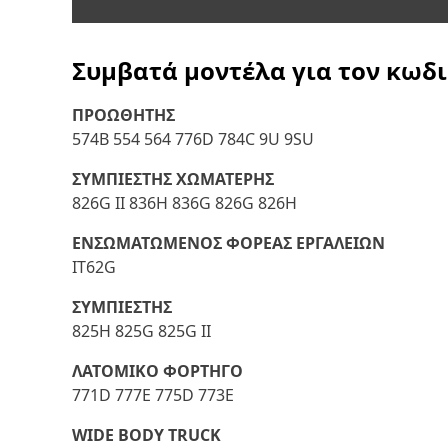
Συμβατά μοντέλα για τον κωδ
ΠΡΟΩΘΗΤΗΣ
574B 554 564 776D 784C 9U 9SU
ΣΥΜΠΙΕΣΤΗΣ ΧΩΜΑΤΕΡΗΣ
826G II 836H 836G 826G 826H
ΕΝΣΩΜΑΤΩΜΕΝΟΣ ΦΟΡΕΑΣ ΕΡΓΑΛΕΙΩΝ
IT62G
ΣΥΜΠΙΕΣΤΗΣ
825H 825G 825G II
ΛΑΤΟΜΙΚΟ ΦΟΡΤΗΓΟ
771D 777E 775D 773E
WIDE BODY TRUCK