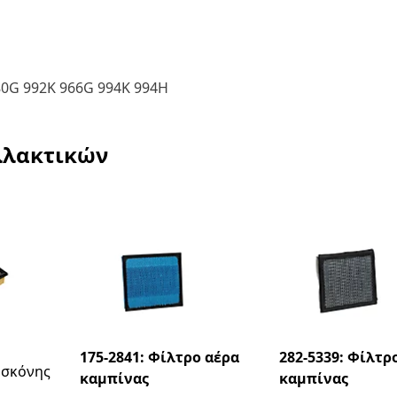
80G 992K 966G 994K 994H
λλακτικών
175-2841: Φίλτρο αέρα
282-5339: Φίλτρ
 σκόνης
καμπίνας
καμπίνας