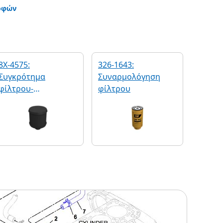
οφών
8X-4575:
326-1643:
Συγκρότημα
Συναρμολόγηση
φίλτρου-
φίλτρου
αναπνευστήρα