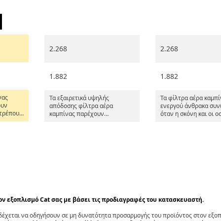
2.268
2.268
1.882
1.882
νας
Τα εξαιρετικά υψηλής
Τα φίλτρα αέρα καμπί
ουν
απόδοσης φίλτρα αέρα
ενεργού άνθρακα συν
οτρέπουν
καμπίνας παρέχουν
όταν η σκόνη και οι ο
, την
υψηλότερη αρχική και
αποτελούν ένα πρόβ
υς, ενώ
συνολική απόδοση για
όπως σε χωματερές ή
υν τις
βελτιωμένες επιδόσεις και
εγκαταστάσεις διαχεί
μακρά διάρκεια ζωής. Είναι
αποβλήτων.
πίνα υπό
ειδικά σχεδιασμένα για
ακραίες συνθήκες σκόνης,
όπως εξορύξεις ή περιβάλλον
ερήμου.
τον εξοπλισμό Cat σας με βάσει τις προδιαγραφές του κατασκευαστή.
έχεται να οδηγήσουν σε μη δυνατότητα προσαρμογής του προϊόντος στον εξοπλ