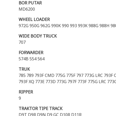
BOR PUTAR
MD6200
WHEEL LOADER
972G 950G 962G 990K 990 993 993K 988G 988H 9
WIDE BODY TRUCK
707
FORWARDER
574B 554 564
TRUK
785 789 793F CMD 775G 775F 797 773G LRC 793F 
793F XQ 773E 773D 773G 797F 773F 775G LRC 77
RIPPER
9
TRAKTOR TIPE TRACK
D9T D9R D9N D9 GC D10R D11R