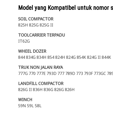
Model yang Kompatibel untuk nomor 
SOIL COMPACTOR
825H 825G 825G II
TOOLCARRIER TERPADU
IT62G
WHEEL DOZER
844 834G 834H 854 824H 824G 854K 824G II 844K
TRUK NON JALAN RAYA
777G 770 777E 793D 777 789D 773 793F 773GC 78
LANDFILL COMPACTOR
826G II 836H 836G 826G 826H
WINCH
59N 59L 58L