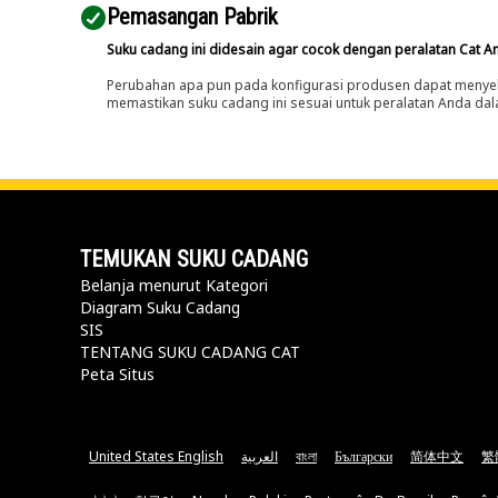
Pemasangan Pabrik
Suku cadang ini didesain agar cocok dengan peralatan Cat A
Perubahan apa pun pada konfigurasi produsen dapat menyeb
memastikan suku cadang ini sesuai untuk peralatan Anda dala
TEMUKAN SUKU CADANG
Belanja menurut Kategori
Diagram Suku Cadang
SIS
TENTANG SUKU CADANG CAT
Peta Situs
United States English
العربية
বাংলা
Български
简体中文
繁