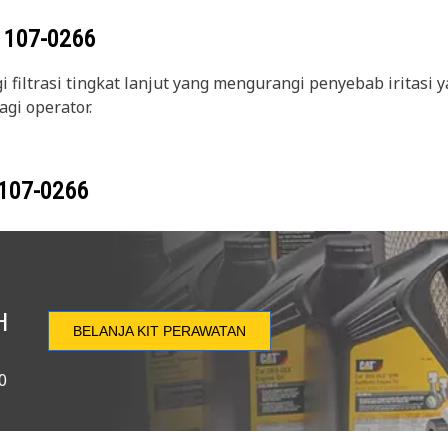
g
107-0266
i filtrasi tingkat lanjut yang mengurangi penyebab iritas
gi operator.
107-0266
H
BELANJA KIT PERAWATAN
0