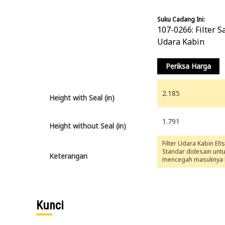
Suku Cadang Ini:
107-0266: Filter S
Udara Kabin
Periksa Harga
2.185
Height with Seal (in)
1.791
Height without Seal (in)
Filter Udara Kabin Efis
Standar didesain unt
Keterangan
mencegah masuknya 
jelaga, pasir, dan ko
lain, serta mengurang
masuknya bau dari lu
kabin dalam kondisi
pengoperasian norma
Kunci