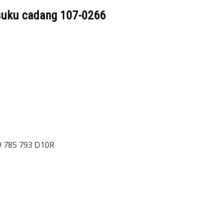
suku cadang
107-0266
9 785 793 D10R