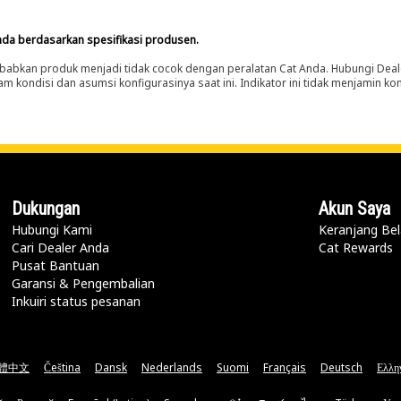
nda berdasarkan spesifikasi produsen.
abkan produk menjadi tidak cocok dengan peralatan Cat Anda. Hubungi Deal
m kondisi dan asumsi konfigurasinya saat ini. Indikator ini tidak menjamin k
Dukungan
Akun Saya
Hubungi Kami
Keranjang Bel
Cari Dealer Anda
Cat Rewards
Pusat Bantuan
Garansi & Pengembalian
Inkuiri status pesanan
體中文
Čeština
Dansk
Nederlands
Suomi
Français
Deutsch
Ελλη