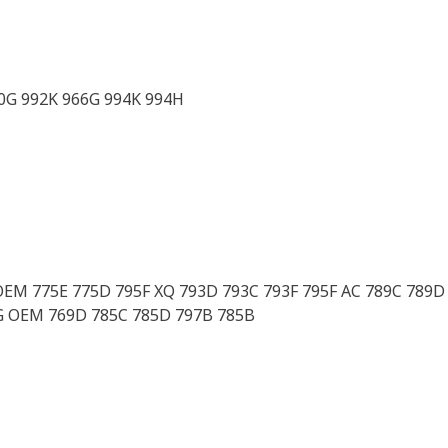
80G 992K 966G 994K 994H
OEM 775E 775D 795F XQ 793D 793C 793F 795F AC 789C 789
3G OEM 769D 785C 785D 797B 785B