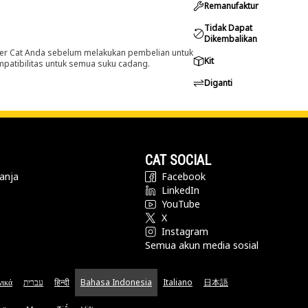
Remanufaktur
Tidak Dapat
Dikembalikan
er Cat Anda sebelum melakukan pembelian untuk
Kit
ompatibilitas untuk semua suku cadang.
Diganti
CAT SOCIAL
anja
Facebook
LinkedIn
YouTube
X
Instagram
Semua akun media sosial
νικά
עברית
हिन्दी
Bahasa Indonesia
Italiano
日本語