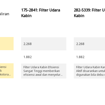
175-2841: Filter Udara
282-5339: Filter 
aliran
Kabin
Kabin
2.268
2.268
1.882
1.882
iensi
Filter Udara Kabin Efisiensi
Filter Udara Kabin K
uk
Sangat Tinggi memberikan
Aktif disarankan untu
kotoran,
efisiensi awal dan menyeluruh
digunakan bila debu
ntaminan
yang lebih tinggi untuk kinerja
menjadi masalah uta
i
yang lebih baik dan masa
seperti di tempat
ar ke
pakai yang lebih lama. Filter
penumpukan sampah
ini khusus didesain untuk
tempat penanganan l
l.
kondisi yang sangat berdebu,
seperti lingkungan tambang
atau padang pasir.