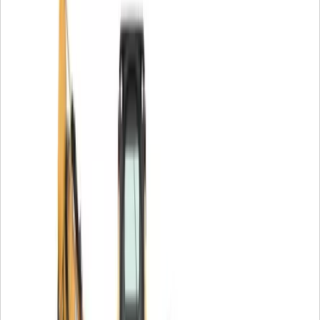
பாதுகாக்க உண்மையான Cat® ஃபில்டர்களைத்
தேர்ந்தெடுப்பது லாபகரமானது.