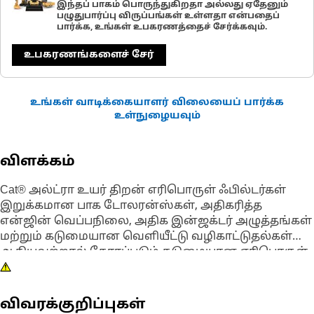
இந்தப் பாகம் பொருந்துகிறதா அல்லது ஏதேனும்
பழுதுபார்ப்பு விருப்பங்கள் உள்ளதா என்பதைப்
பார்க்க, உங்கள் உபகரணத்தைச் சேர்க்கவும்.
உபகரணங்களைச் சேர்
உங்கள் வாடிக்கையாளர் விலையைப் பார்க்க
உள்நுழையவும்
விளக்கம்
Cat® அல்ட்ரா உயர் திறன் எரிபொருள் ஃபில்டர்கள்
இறுக்கமான பாக டோலரன்ஸ்கள், அதிகரித்த
என்ஜின் வெப்பநிலை, அதிக இன்ஜக்டர் அழுத்தங்கள்
மற்றும் கடுமையான வெளியீட்டு வழிகாட்டுதல்கள்
ஆகியவற்றால் கோரப்படும் கடுமையான எரிபொருள்
தூய்மை தேவைப்பாடுகளை பூர்த்தி செய்யும்
வகையில் கட்டமைக்கப்படுகின்றன. Caterpillar
பரிசோதனை Catஅல்ட்ரா உயர் திறன் எரிபொருள்
விவரக்குறிப்புகள்