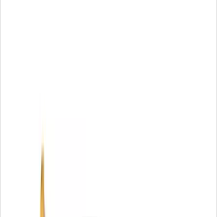
நீங்கள் விரும்பினால், உபகரண
உற்பத்தியாளரிடமிருந்தே வடிகட்டிகளைத்
தேர்வுசெய்யவும் - Catஎந்திரங்களுக்கு Catவடிகட்டிகள்
எப்போதும் சிறந்த தேர்வாகும்.
எங்கள் மிகவும் வேறுபடுத்தப்பட்ட வடிப்பான்கள்
கணினி கூறுகளை வடிவமைக்கப்பட்டபடி செயல்பட
அனுமதிக்கின்றன மற்றும் பின்வருவனவற்றைப்
பயன்படுத்துவதன் மூலம் முன்கூட்டிய செயல்திறன்
இழப்புகள் மற்றும் தோல்விகளைத் தவிர்க்க
உதவுகின்றன:
• தனியுரிம வடிகட்டி ஊடகம் மிஞ்சமுடியாத
பாதுகாப்பை வழங்குகிறது
• அக்ரிலிக் மணிகள் கொத்துவதைத் தவிர்க்க
• சிறந்த பிளீட் நிலைத்தன்மைக்கு சுழல் ரோவிங்
• உலோக மாசுபாட்டைத் தடுக்க ஒரு நைலான் மையக்
குழாய்
• கசிவுகளை நிறுத்த வார்க்கப்பட்ட இறுதி தொப்பிகள்
உங்கள் வருமானத்தை உருவாக்கும் இரும்பைப்