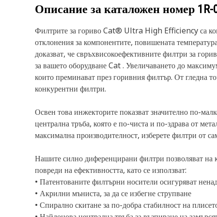
Описание за каталожен номер
1R-
Филтрите за гориво Cat® Ultra High Efficiency са ко
отклонения за компонентите, повишената температура 
доказват, че свръхвисокоефективните филтри за горив
за вашето оборудване Cat . Увеличаването до максиму
които преминават през горивния филтър. От гледна то
конкурентни филтри.
Освен това инжекторите показват значително по-малко 
централна тръба, която е по-чиста и по-здрава от ме
максимална производителност, изберете филтри от са
Нашите силно диференцирани филтри позволяват на ко
повреди на ефективността, като се използват:
• Патентованите филтърни носители осигуряват нена
• Акрилни мъниста, за да се избегне струпване
• Спирално скитане за по-добра стабилност на плисет
• Найлонова централна тръба за възпиране на замърся