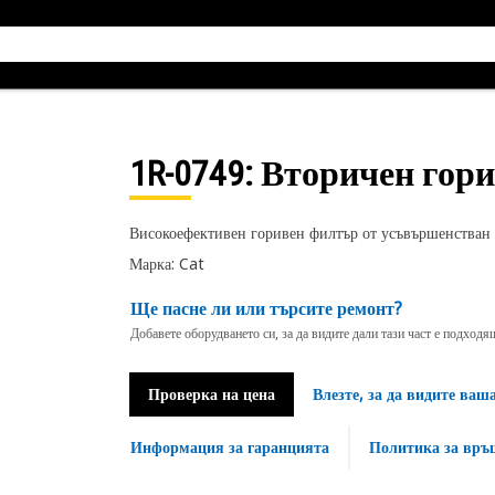
1R-0749
: Вторичен гор
Високоефективен горивен филтър от усъвършенстван
Марка: Cat
Ще пасне ли или търсите ремонт?
Добавете оборудването си, за да видите дали тази част е подход
Проверка на цена
Влезте, за да видите ваш
Информация за гаранцията
Политика за връ