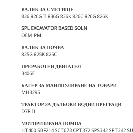
ВАЛЯК ЗА СМЕТИЩЕ
836 826G II 836G 836K 826C 826G 826K
SPL EXCAVATOR BASED SOLN
OEM-PM
ВАЛЯК ЗА ПОЧВА
825G 825K 825C
ПРЕРАБОТЕН ДВИГАТЕЛ
3406E
БАГЕР ЗА МАНИПУЛИРАНЕ НА ТОВАРИ
MH3295
ТРАКТОР ЗА ДЪЛБОКИ ВОДНИ ПРЕГРАДИ
D7R II
МОТОРИЗИРАНА ПОМПА
HT400 SBF214 SCT673 CPT372 SPS342 SPT342 S