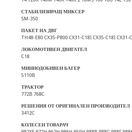
СТАБИЛИЗИРАЩ МИКСЕР
SM-350
ПАКЕТ НА ДВГ
TH48-E80 CX35-P800 CX31-C18I CX35-C18I CX31-C
ЛОКОМОТИВЕН ДВИГАТЕЛ
C18
МИННОДОБИВЕН БАГЕР
5110B
ТРАКТОР
772B 768C
РЕШЕНИЯ ОТ ОРИГИНАЛЕН ПРОИЗВОДИТЕЛ
3412C
КОЛЕСЕН ТОВАРАЧ
982XE 972H 962H 986H 950H 988B 988G 988F 988K 