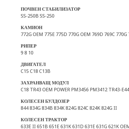
ПОЧВЕН СТАБИЛИЗАТОР
SS-250B SS-250
КАМИОН
772G OEM 775E 775D 770G OEM 769D 769C 770G 
РИПЕР
9 8 10
ДВИГАТЕЛ
C15 C18 C13B
ЗАХРАНВАЩ МОДУЛ
C18 TR43 OEM POWER PM3456 PM3412 TR43-E4
КОЛЕСЕН БУЛДОЗЕР
844 834G 834B 834K 824G 824C 824K 824G II
КОЛЕСЕН ТРАКТОР
633E II 651B 651E 631K 631D 631E 631G 621K OE