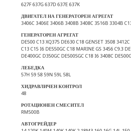
627F 637G 637D 637E 637K
ДВИГАТЕЛ НА ГЕНЕРАТОРЕН АГРЕГАТ
3406C 3406E 3406B 3408B 3408C 3516B 3304B C1
ГЕНЕРАТОРЕН АГРЕГАТ
DE500 C13 XQ375 DE630 C18 GENSET 3508 3412
C13 C15 I6 DE550GC C18 MARINE GS 3456 C9.3 
DE400GC D350GC DE500SGC C18 I6 3408C DE500
ЛЕБЕДКА
57H 59 58 59N 59L 58L
ХИДРАВЛИЧЕН КОНТРОЛ
48
РОТАЦИОНЕН СМЕСИТЕЛ
RM500B
АВТОГРЕЙДЕР
14 120K 140M 140K 140K 2 18M3 160 16G 14L 15