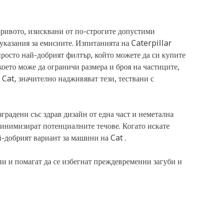
горивото, изисквани от по-строгите допустими
указания за емисиите. Изпитанията на Caterpillar
просто най-добрият филтър, който можете да си купите
оето може да ограничи размера и броя на частиците,
Cat, значително надживяват тези, тествани с
градени със здрав дизайн от една част и неметална
 минимизират потенциалните течове. Когато искате
-добрият вариант за машини на Cat .
и и помагат да се избегнат преждевременни загуби и