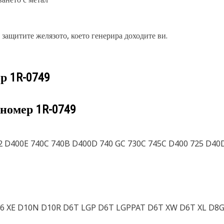
 защитите желязото, което генерира доходите ви.
ер
1R-0749
 номер
1R-0749
2 D400E 740C 740B D400D 740 GC 730C 745C D400 725 D40D
D6 XE D10N D10R D6T LGP D6T LGPPAT D6T XW D6T XL D8