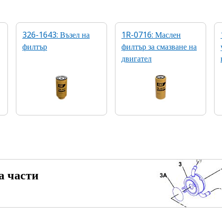
326-1643: Възел на
1R-0716: Маслен
филтър
филтър за смазване на
двигател
а части