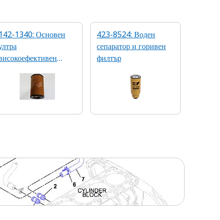
142-1340: Основен
423-8524: Воден
ултра
сепаратор и горивен
високоефективен
филтър
въздушен филтър на
двигателя