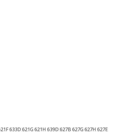
 621F 633D 621G 621H 639D 627B 627G 627H 627E