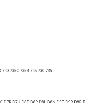
 740 735C 735B 745 730 735
GC D7R D7H D8T D8R D8L D8N D9T D9R D8R II