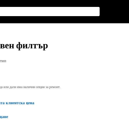
ивен филтър
 тип
яща или дали има налични опции за ремонт.
ата клиентска цена
щане