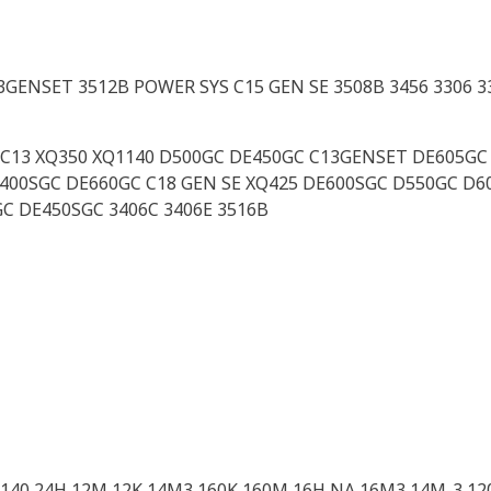
3GENSET 3512B POWER SYS C15 GEN SE 3508B 3456 3306 330
C C13 XQ350 XQ1140 D500GC DE450GC C13GENSET DE605GC 
DE400SGC DE660GC C18 GEN SE XQ425 DE600SGC D550GC D6
GC DE450SGC 3406C 3406E 3516B
0 140 24H 12M 12K 14M3 160K 160M 16H NA 16M3 14M-3 12