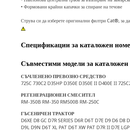
• Формовани крайни капачки за спиране на течове
Струва си да изберете оригинални филтри Cat®, за да
Спецификации за каталожен ном
Съвместими модели за каталожен
СЪЧЛЕНЕНО ПРЕВОЗНО СРЕДСТВО
725C 730C2 D35HP D350E D350E II D400E II 725C
РЕГЕНЕРАЦИОНЕН СМЕСИТЕЛ
RM-350B RM-350 RM500B RM-250C
ГЪСЕНИЧЕН ТРАКТОР
D6XE D8 GC D7R SERIES D6R D6T D7E D9 D6 D8 
D9L D9N D6T XL PAT D6T XW PAT D7R II D7E LGP