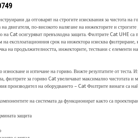
0749
нструирани да отговарят на строгите изисквания за чистота на 
на двигателя, по-високото налягане на инжекторите и строгите 
о на Cat осигуряват превъзходна защита. Филтрите Cat UHE са 
м на експлоатационния срок на инжектора изисква филтриране, к
чка на продължителността, инжекторите, тествани с елементи на 
износване и изтичане на гориво. Вижте резултатите от теста. Из
тала, филтрите за гориво Cat увеличават максимално чистотата и
мия производител на оборудването – Cat Филтрите винаги са най
мпонентите на системата да функционират както са проектиран
дмината защита
о
ването с метал