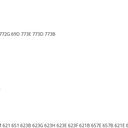
772G 69D 773E 773D 773B
4
M 621 651 623B 623G 623H 623E 623F 621B 657E 657B 621E