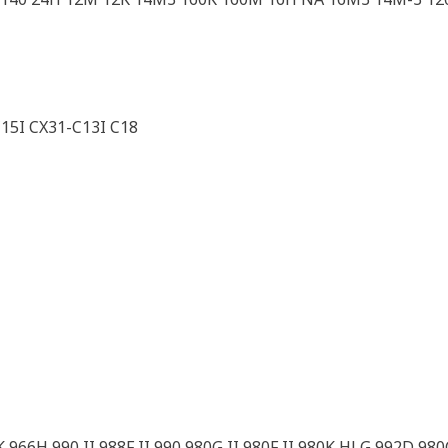
15I CX31-C13I C18
966H 990 II 988F II 990 980G II 980F II 980K HLG 992D 9