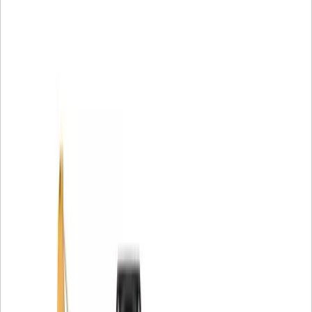
tertandingi
• Manik-manik akrilik untuk menghindari bunching
• Gulungan spiral untuk stabilitas lipatan yang lebih baik
• Tabung tengah nilon untuk mencegah kontaminasi logam
• Tutup ujung yang dicetak untuk menghentikan kebocoran
Memilih Filter Cat® asli untuk melindungi alat berat yang
menjadi sumber sarana pendapatan Anda tidak ada
ruginya.