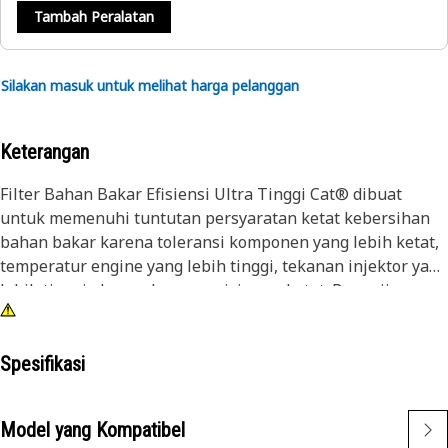
Tambah Peralatan
Silakan masuk untuk melihat harga pelanggan
Keterangan
Filter Bahan Bakar Efisiensi Ultra Tinggi Cat® dibuat
untuk memenuhi tuntutan persyaratan ketat kebersihan
bahan bakar karena toleransi komponen yang lebih ketat,
temperatur engine yang lebih tinggi, tekanan injektor yang
lebih tinggi, dan pedoman emisi yang ketat. Pengujian
Caterpillar membuktikan Filter Bahan Bakar Efisiensi Ultra
Tinggi Cat memberikan perlindungan yang unggul. Filter
UHE Cat adalah filter terbaik yang dapat Anda beli untuk
Spesifikasi
peralatan Cat Anda. Untuk memaksimalkan masa pakai
injektor, filtrasi harus mampu membatasi ukuran dan
Model yang Kompatibel
jumlah partikel yang masuk ke filter bahan bakar. Dari