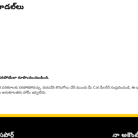
ోడల్‌లు
 సరిపోయేలా రూపొందించబడింది.
at పరికరాలకు సరిపోకపోవచ్చు. దయచేసి కొనుగోలు చేసే ముందు మీ Cat డీలర్‌ని సంప్రదించండి, ఈ భ
్‌లకు అనుకూలతను హామీ ఇవ్వలేదు.
సపోర్ట్
నా అకౌంట