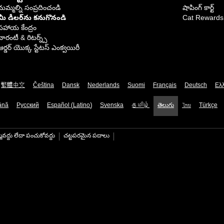
మమ్మల్ని సంప్రదించండి
షాపింగ్ కార్ట్
మీ డీలర్‌ను కనుగొనండి
Cat Rewards
సహాయ కేంద్రం
వారంటీ & రిటర్న్స్
ఆర్డర్ యొక్క స్టేటస్ ఎంక్వయిరీ
繁體中文
Čeština
Dansk
Nederlands
Suomi
Français
Deutsch
Ελ
ână
Русский
Español (Latino)
Svenska
தமிழ்
తెలుగు
ไทย
Türkçe
మవద్దు లేదా పంచుకోవద్దు
చట్టపరమైన పదాలు