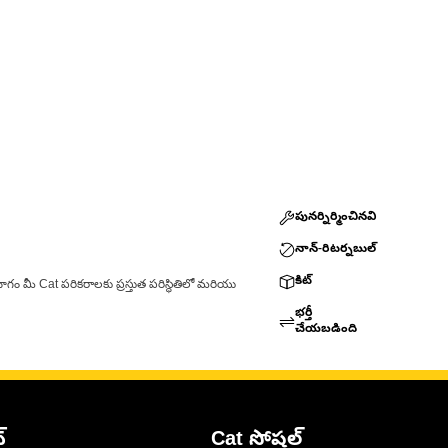
పునర్నిర్మించినవి
నాన్-రిటర్నబుల్
కిట్
ాగం మీ Cat పరికరాలకు ప్రస్తుత పరిస్థితిలో మరియు
భర్తీ
చేయబడింది
్
Cat సోషల్