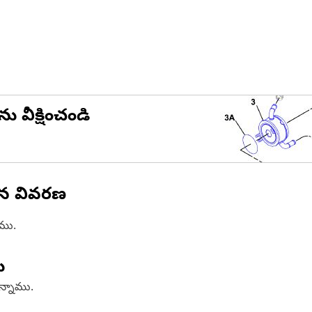
ను వీక్షించండి
ిన వివరణ
ాము.
ు
ఉన్నాము.