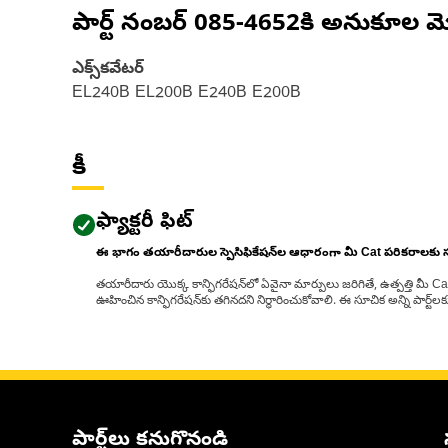
పార్ట్ నంబర్
085-4652
కి అనుకూల మ
ఎక్స్‌కవేటర్
EL240B EL200B E240B E200B
కీ
ఫ్యాక్టరీ ఫిట్
ఈ భాగం తయారీదారుల స్పెసిఫికేషన్‌ల ఆధారంగా మీ Cat పరికరాలకు
తయారీదారు యొక్క కాన్ఫిగరేషన్‌లో ఏవైనా మార్పులు జరిగితే, ఉత్పత్తి మీ C
ఊహించిన కాన్ఫిగరేషన్‌కు తగినదని నిర్ధారించుకోవాలి. ఈ సూచిక అన్ని పార్ట
పార్ట్‌లు కనుగొనండి