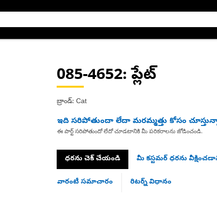
085-4652
: ప్లేట్
బ్రాండ్: Cat
ఇది సరిపోతుందా లేదా మరమ్మత్తు కోసం చూస్తున్
ఈ పార్ట్ సరిపోతుందో లేదో చూడటానికి మీ పరికరాలను జోడించండి.
ధరను చెక్ చేయండి
మీ కస్టమర్ ధరను వీక్షించడాన
వారంటీ సమాచారం
రిటర్న్ విధానం