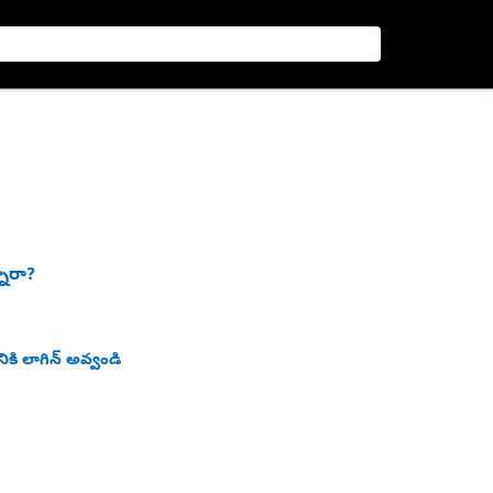
నారా?
ికి లాగిన్ అవ్వండి