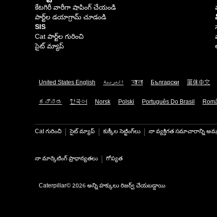
కేటగిరీ వారీగా షాపింగ్ చేయండి
పార్ట్‌ల డయాగ్రామ్ చూడండి
SIS
Cat పార్ట్‌ల గురించి
సైట్ మ్యాప్
United States English
العربية
বাংলা
Български
简体中文
ಕನ್ನಡ
한국어
Norsk
Polski
Português Do Brasil
Rom
Cat గురించి
సైట్ మ్యాప్
కుక్కీల సెట్టింగ్‌లు
నా వ్యక్తిగత సమాచారాన్ని అమ్
నా మార్కెటింగ్ ప్రాధాన్యతలు
గోప్యత
Caterpillar© 2026 అన్ని హక్కులు రిజర్వ్ చేయబడ్డాయి