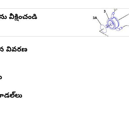
ను వీక్షించండి
ిన వివరణ
ు
ోడల్‌లు