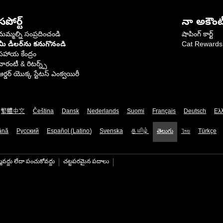
సపోర్ట్
నా అకౌంట
మమ్మల్ని సంప్రదించండి
షాపింగ్ కార్ట్
మీ డీలర్‌ను కనుగొనండి
Cat Rewards
సహాయ కేంద్రం
వారంటీ & రిటర్న్స్
ఆర్డర్ యొక్క స్టేటస్ ఎంక్వయిరీ
繁體中文
Čeština
Dansk
Nederlands
Suomi
Français
Deutsch
Ελ
ână
Русский
Español (Latino)
Svenska
தமிழ்
తెలుగు
ไทย
Türkçe
మవద్దు లేదా పంచుకోవద్దు
చట్టపరమైన పదాలు