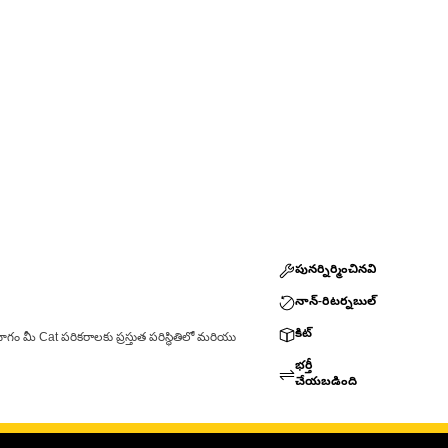
పునర్నిర్మించినవి
నాన్-రిటర్నబుల్
కిట్
ాగం మీ Cat పరికరాలకు ప్రస్తుత పరిస్థితిలో మరియు
భర్తీ
చేయబడింది