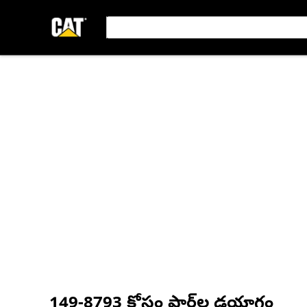
149-8793
కోసం పార్ట్‌ల డయాగ్రం