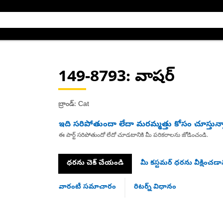
149-8793
: వాషర్
బ్రాండ్: Cat
ఇది సరిపోతుందా లేదా మరమ్మత్తు కోసం చూస్తున్
ఈ పార్ట్ సరిపోతుందో లేదో చూడటానికి మీ పరికరాలను జోడించండి.
ధరను చెక్ చేయండి
మీ కస్టమర్ ధరను వీక్షించడాన
వారంటీ సమాచారం
రిటర్న్ విధానం