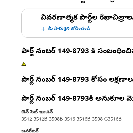
వివరణాత్మక పార్ట్‌ల రేఖాచిత్రాల
మీ సామగ్రిని జోడించండి
పార్ట్ నంబర్
149-8793
కి సంబంధించ
పార్ట్ నంబర్
149-8793
కోసం లక్షణాల
పార్ట్ నంబర్
149-8793
కి అనుకూల మ
జెన్ సెట్ ఇంజిన్
3512 3512B 3508B 3516 3516B 3508 G3516B
జనరేటర్