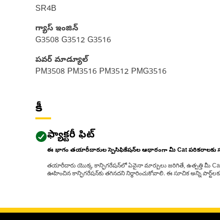
SR4B
గ్యాస్ ఇంజిన్
G3508 G3512 G3516
పవర్ మాడ్యూల్
PM3508 PM3516 PM3512 PMG3516
కీ
ఫ్యాక్టరీ ఫిట్
ఈ భాగం తయారీదారుల స్పెసిఫికేషన్‌ల ఆధారంగా మీ Cat పరికరాలకు
తయారీదారు యొక్క కాన్ఫిగరేషన్‌లో ఏవైనా మార్పులు జరిగితే, ఉత్పత్తి మీ C
ఊహించిన కాన్ఫిగరేషన్‌కు తగినదని నిర్ధారించుకోవాలి. ఈ సూచిక అన్ని పార్ట