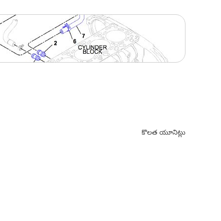
కొలత యూనిట్లు