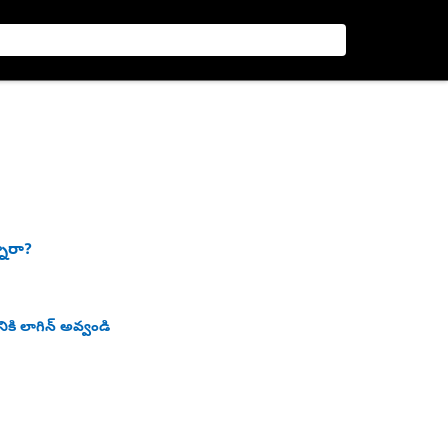
నారా?
ికి లాగిన్ అవ్వండి