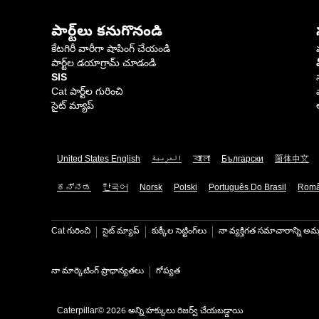
పార్ట్‌లు కనుగొనండి
కేటగిరీ వారీగా షాపింగ్ చేయండి
పార్ట్‌ల డయాగ్రామ్ చూడండి
SIS
Cat పార్ట్‌ల గురించి
సైట్ మ్యాప్
United States English
العربية
বাংলা
Български
简体中文
ಕನ್ನಡ
한국어
Norsk
Polski
Português Do Brasil
Rom
Cat గురించి
సైట్ మ్యాప్
కుక్కీల సెట్టింగ్‌లు
నా వ్యక్తిగత సమాచారాన్ని అమ్
నా మార్కెటింగ్ ప్రాధాన్యతలు
గోప్యత
Caterpillar© 2026 అన్ని హక్కులు రిజర్వ్ చేయబడ్డాయి