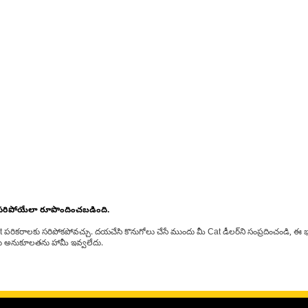
 సరిపోయేలా రూపొందించబడింది.
at పరికరాలకు సరిపోకపోవచ్చు. దయచేసి కొనుగోలు చేసే ముందు మీ Cat డీలర్‌ని సంప్రదించండి, ఈ భ
్‌లకు అనుకూలతను హామీ ఇవ్వలేదు.