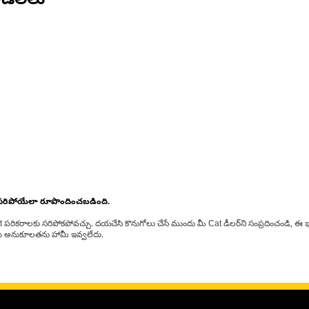
డల్‌లు
 సరిపోయేలా రూపొందించబడింది.
at పరికరాలకు సరిపోకపోవచ్చు. దయచేసి కొనుగోలు చేసే ముందు మీ Cat డీలర్‌ని సంప్రదించండి, ఈ భ
్‌లకు అనుకూలతను హామీ ఇవ్వలేదు.