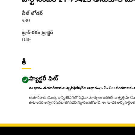
పార్ట్ నంబర్
2Y-7942
కి అనుకూల మో
వీల్ లోడర్
930
ట్రాక్-రకం ట్రాక్టర్‌
D4E
కీ
ఫ్యాక్టరీ ఫిట్
ఈ భాగం తయారీదారుల స్పెసిఫికేషన్‌ల ఆధారంగా మీ Cat పరికరాలకు
తయారీదారు యొక్క కాన్ఫిగరేషన్‌లో ఏవైనా మార్పులు జరిగితే, ఉత్పత్తి మీ C
ఊహించిన కాన్ఫిగరేషన్‌కు తగినదని నిర్ధారించుకోవాలి. ఈ సూచిక అన్ని పార్ట