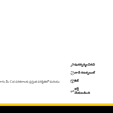
పునర్నిర్మించినవి
నాన్-రిటర్నబుల్
కిట్
ాగం మీ Cat పరికరాలకు ప్రస్తుత పరిస్థితిలో మరియు
భర్తీ
చేయబడింది