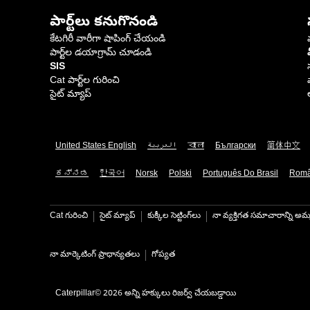
పార్ట్‌లు కనుగొనండి
కేటగిరీ వారీగా షాపింగ్ చేయండి
పార్ట్‌ల డయాగ్రామ్ చూడండి
SIS
Cat పార్ట్‌ల గురించి
సైట్ మ్యాప్
United States English
العربية
বাংলা
Български
简体中文
ಕನ್ನಡ
한국어
Norsk
Polski
Português Do Brasil
Rom
Cat గురించి
సైట్ మ్యాప్
కుక్కీల సెట్టింగ్‌లు
నా వ్యక్తిగత సమాచారాన్ని అమ్
నా మార్కెటింగ్ ప్రాధాన్యతలు
గోప్యత
Caterpillar© 2026 అన్ని హక్కులు రిజర్వ్ చేయబడ్డాయి