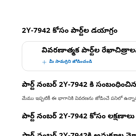
2Y-7942
కోసం పార్ట్‌ల డయాగ్రం
వివరణాత్మక పార్ట్‌ల రేఖాచిత్రాల
మీ సామగ్రిని జోడించండి
పార్ట్ నంబర్
2Y-7942
కి సంబంధించి
మేము ఇప్పటికీ ఈ భాగానికి వివరణను జోడించే పనిలో ఉన్న
పార్ట్ నంబర్
2Y-7942
కోసం లక్షణాలు