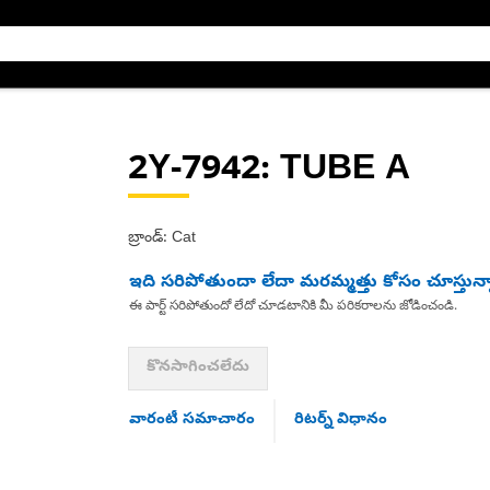
2Y-7942
: TUBE A
బ్రాండ్: Cat
ఇది సరిపోతుందా లేదా మరమ్మత్తు కోసం చూస్తున్
ఈ పార్ట్ సరిపోతుందో లేదో చూడటానికి మీ పరికరాలను జోడించండి.
కొనసాగించలేదు
వారంటీ సమాచారం
రిటర్న్ విధానం