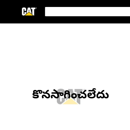
కొనసాగించలేదు