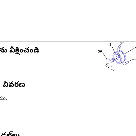
ను వీక్షించండి
న వివరణ
ాము.