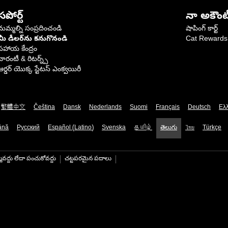
సపోర్ట్
నా అకౌంట
మమ్మల్ని సంప్రదించండి
షాపింగ్ కార్ట్
మీ డీలర్‌ను కనుగొనండి
Cat Rewards
సహాయ కేంద్రం
వారంటీ & రిటర్న్స్
ఆర్డర్ యొక్క స్టేటస్ ఎంక్వయిరీ
繁體中文
Čeština
Dansk
Nederlands
Suomi
Français
Deutsch
Ελ
ână
Русский
Español (Latino)
Svenska
தமிழ்
తెలుగు
ไทย
Türkçe
మవద్దు లేదా పంచుకోవద్దు
చట్టపరమైన పదాలు