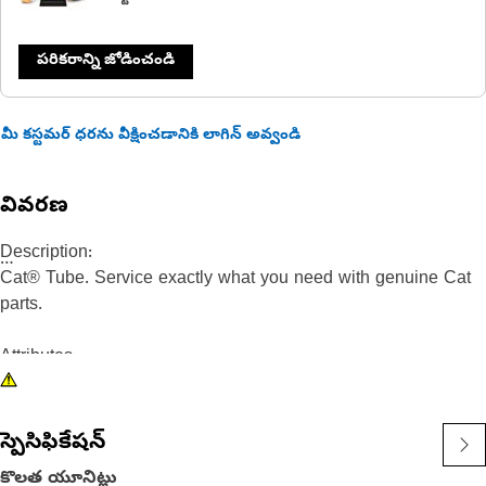
పరికరాన్ని జోడించండి
మీ కస్టమర్ ధరను వీక్షించడానికి లాగిన్ అవ్వండి
వివరణ
Description:
Cat® Tube. Service exactly what you need with genuine Cat
parts.
Attributes:
•Direct OEM Replacement
Applications:
స్పెసిఫికేషన్
• For use in a variety of Cat applications.
కొలత యూనిట్లు