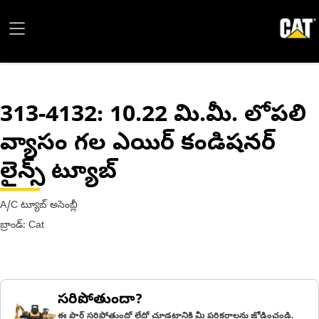
313-4132
: 10.22 మి.మీ. లోపలి
వ్యాసం గల ఎయిర్ కండిషనర్
లైన్స్ ట్యూబ్
A/C ట్యూబ్ అసెంబ్లీ
బ్రాండ్: Cat
సరిపోతుందా?
ఈ పార్ట్ సరిపోతుందో లేదో చూడటానికి మీ పరికరాలను జోడించండి.