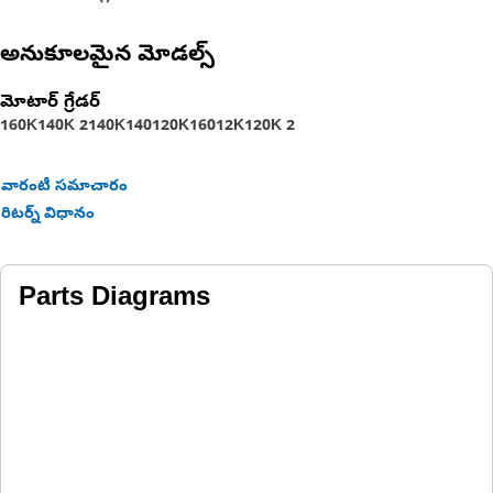
అనుకూలమైన మోడల్స్
మోటార్ గ్రేడర్
160K
140K 2
140K
140
120K
160
12K
120K 2
వారంటీ సమాచారం
రిటర్న్ విధానం
Parts Diagrams