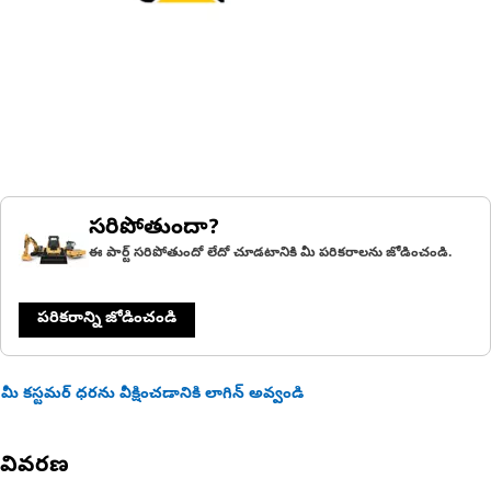
సరిపోతుందా?
ఈ పార్ట్ సరిపోతుందో లేదో చూడటానికి మీ పరికరాలను జోడించండి.
పరికరాన్ని జోడించండి
మీ కస్టమర్ ధరను వీక్షించడానికి లాగిన్ అవ్వండి
వివరణ