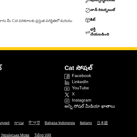
పునర్నిర్మించినవి
నాన్-రిటర్నబుల్
కిట్
ాగం మీ Cat పరికరాలకు ప్రస్తుత పరిస్థితిలో మరియు
భర్తీ
చేయబడింది
్
Cat సోషల్
Facebook
LinkedIn
YouTube
X
Instagram
అన్ని సోషల్ మీడియా ఖాతాలు
ληνικά
עברית
हिन्दी
Bahasa Indonesia
Italiano
日本語
Українська Мова
Tiếng Việt