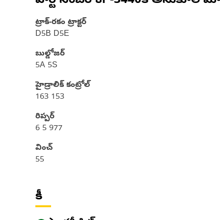
పార్ట్ నంబర్
8P-3440
కి అనుకూల మో
ట్రాక్-రకం ట్రాక్టర్‌
D5B D5E
బుల్డోజర్
5A 5S
హైడ్రాలిక్ కంట్రోల్
163 153
రిప్పర్
6 5 977
వించ్
55
కీ