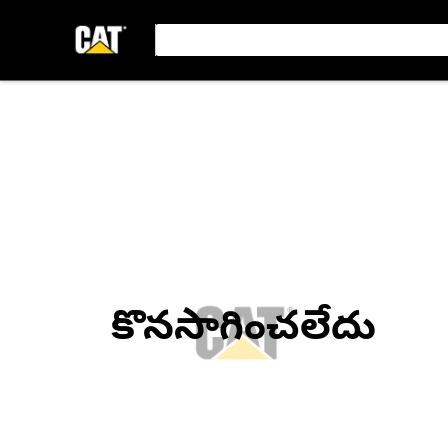
కొనసాగించలేదు