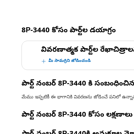
8P-3440
కోసం పార్ట్‌ల డయాగ్రం
వివరణాత్మక పార్ట్‌ల రేఖాచిత్రాల
మీ సామగ్రిని జోడించండి
పార్ట్ నంబర్
8P-3440
కి సంబంధించి
మేము ఇప్పటికీ ఈ భాగానికి వివరణను జోడించే పనిలో ఉన్న
పార్ట్ నంబర్
8P-3440
కోసం లక్షణాలు