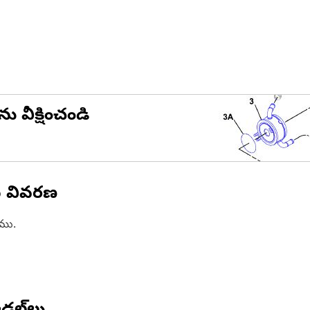
ను వీక్షించండి
న వివరణ
ాము.