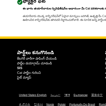
ఫ్యాక్టరీ ఫిట్
ఈ భాగం తయారీదారుల స్పెసిఫికేషన్‌ల ఆధారంగా మీ Cat పరికరాలకు
తయారీదారు యొక్క కాన్ఫిగరేషన్‌లో ఏవైనా మార్పులు జరిగితే, ఉత్పత్తి మీ C
ఊహించిన కాన్ఫిగరేషన్‌కు తగినదని నిర్ధారించుకోవాలి. ఈ సూచిక అన్ని పార్ట
పార్ట్‌లు కనుగొనండి
కేటగిరీ వారీగా షాపింగ్ చేయండి
పార్ట్‌ల డయాగ్రామ్ చూడండి
SIS
Cat పార్ట్‌ల గురించి
సైట్ మ్యాప్
United States English
العربية
বাংলা
Български
简体中文
ಕನ್ನಡ
한국어
Norsk
Polski
Português Do Brasil
Rom