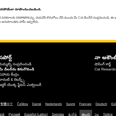
 సరిపోయేలా రూపొందించబడింది.
at పరికరాలకు సరిపోకపోవచ్చు. దయచేసి కొనుగోలు చేసే ముందు మీ Cat డీలర్‌ని సంప్రదించండి, ఈ భ
్‌లకు అనుకూలతను హామీ ఇవ్వలేదు.
సపోర్ట్
నా అకౌంట
మమ్మల్ని సంప్రదించండి
షాపింగ్ కార్ట్
మీ డీలర్‌ను కనుగొనండి
Cat Rewards
సహాయ కేంద్రం
వారంటీ & రిటర్న్స్
ఆర్డర్ యొక్క స్టేటస్ ఎంక్వయిరీ
繁體中文
Čeština
Dansk
Nederlands
Suomi
Français
Deutsch
Ελ
ână
Русский
Español (Latino)
Svenska
தமிழ்
తెలుగు
ไทย
Türkçe