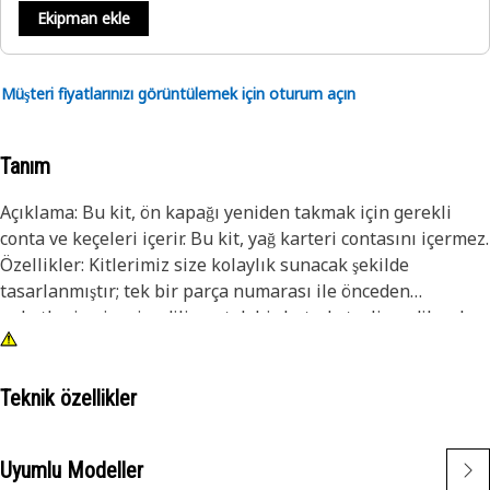
Ekipman ekle
Müşteri fiyatlarınızı görüntülemek için oturum açın
Tanım
Açıklama: Bu kit, ön kapağı yeniden takmak için gerekli
conta ve keçeleri içerir. Bu kit, yağ karteri contasını içermez.
Özellikler: Kitlerimiz size kolaylık sunacak şekilde
tasarlanmıştır; tek bir parça numarası ile önceden
paketlenip sipariş edilir ve tek bir kutuda teslim edilerek
zamandan ve paradan tasarruf etmeniz sağlanır.
Teknik özellikler
Uyumlu Modeller