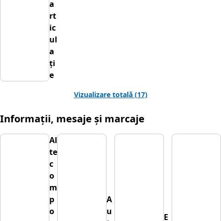
a
rt
ic
ul
a
ți
e
Vizualizare totală (17)
Informații, mesaje și marcaje
Al
te
c
o
m
p
A
o
u
E