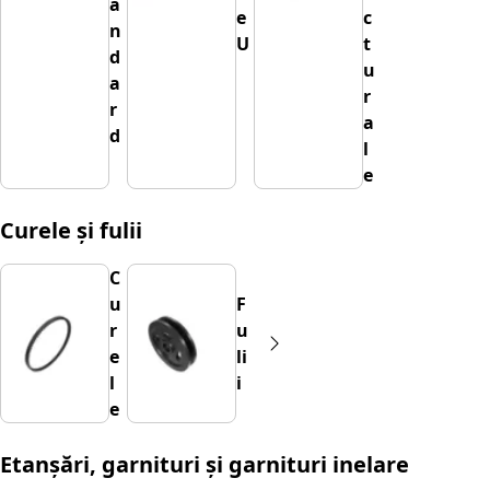
a
e
c
n
U
t
d
u
a
r
r
a
d
l
e
Curele și fulii
C
u
F
r
u
e
li
l
i
e
Etanșări, garnituri și garnituri inelare