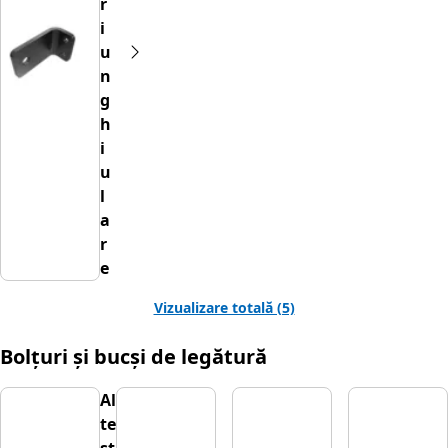
r
i
u
n
g
h
i
u
l
a
r
e
Vizualizare totală (5)
Bolțuri și bucși de legătură
Al
te