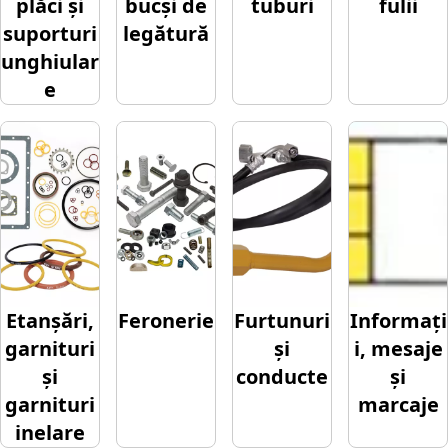
plăci și
bucși de
tuburi
fulii
suporturi
legătură
unghiular
e
Etanșări,
Feronerie
Furtunuri
Informați
garnituri
și
i, mesaje
și
conducte
și
garnituri
marcaje
inelare