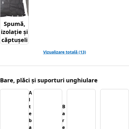
Spumă,
izolație și
căptușeli
Vizualizare totală (13)
Bare, plăci și suporturi unghiulare
A
l
t
B
e
a
b
r
a
e