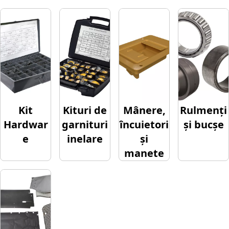
Kit
Kituri de
Mânere,
Rulmenți
Hardwar
garnituri
încuietori
și bucșe
e
inelare
și
manete