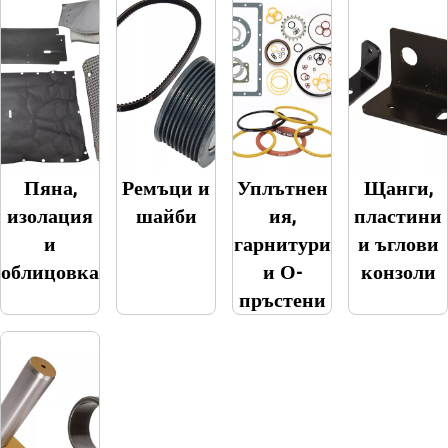
Пяна,
Ремъци и
Уплътнен
Щанги,
изолация
шайби
ия,
пластини
и
гарнитури
и ъглови
облицовка
и О-
конзоли
пръстени