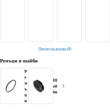
Преглед на всички (8)
Ремъци и шайби
Р
е
Ш
м
ай
ъ
би
ц
и