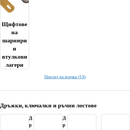
Щифтове
на
шарнири
и
втулкови
лагери
Преглед на всички (13)
Дръжки, ключалки и ръчни лостове
Д
Д
р
р