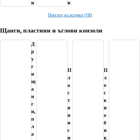
и
и
Преглед на всички (18)
Щанги, пластини и ъглови конзоли
Д
р
у
г
П
П
и
л
л
щ
а
о
а
с
с
н
т
к
г
и
и
и,
н
о
п
и
б
л
с
и
а
н
к