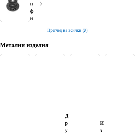
п
ф
и
Преглед на всички (9)
Метални изделия
Д
р
И
у
з