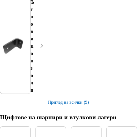
Ъ
г
л
о
в
и
к
о
н
з
о
л
и
Преглед на всички (5)
Щифтове на шарнири и втулкови лагери