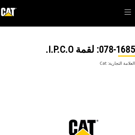
078-16
: لقمة I.P.C.O.
امة التجارية: Cat