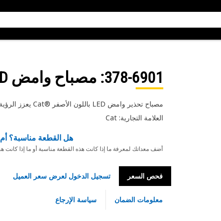
378-6901
: مصباح وامض LED أصفر
مصباح تحذير وامض LED باللون الأصفر Cat®‎ يعزز الرؤية ويوفر ومضات ضوئية سريعة وواضحة
العلامة التجارية: Cat
هل القطعة مناسبة؟ أم 
أضف معداتك لمعرفة ما إذا كانت هذه القطعة مناسبة أو ما إذا كانت ه
فحص السعر
تسجيل الدخول لعرض سعر العميل
معلومات الضمان
سياسة الإرجاع