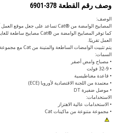
وصف رقم القطعة
378-6901
الوصف:
‬‏‫المصابيح الوامضة من Cat®‎ تسا
كما توفر المصابيح الوامضة
العمل تقريبًا.
يتم تثبيت الوامضات الساطعة والمتينة من Cat مع مجموعة متنوعة من الماكينات، سواء كانت كبيرة أو صغيرة، ويمكن تُعدل بحيث تُركب بالماكينات الأقدم.‬‏‫
السمات:
• مصباح وامض أصفر
• 9‏-32 فولت
• قاعدة مغناطيسية
• معتمدة من ‏‫اللجنة الاقتصادية لأوروبا (ECE)
• موصل ضفيرة DT
الاستخدامات:
• الاستخدامات عالية الاهتزاز
• مجموعة متنوعة من ماكينات Cat