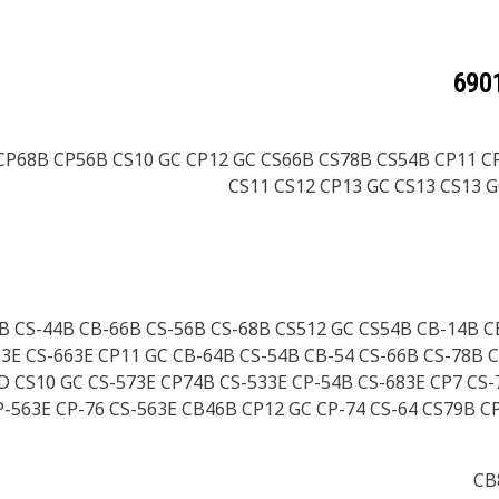
CP68B CP56B CS10 GC CP12 GC CS66B CS78B CS54B CP11 C
CS11 CS12 CP13 GC CS13 CS13 G
B CS-44B CB-66B CS-56B CS-68B CS512 GC CS54B CB-14B C
3E CS-663E CP11 GC CB-64B CS-54B CB-54 CS-66B CS-78B 
D CS10 GC CS-573E CP74B CS-533E CP-54B CS-683E CP7 CS-
-563E CP-76 CS-563E CB46B CP12 GC CP-74 CS-64 CS79B 
CB