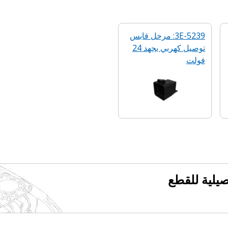
3E-5239: مرحل قابس
توصيل كهربي بجهد 24
فولت
فصيلية للقطع