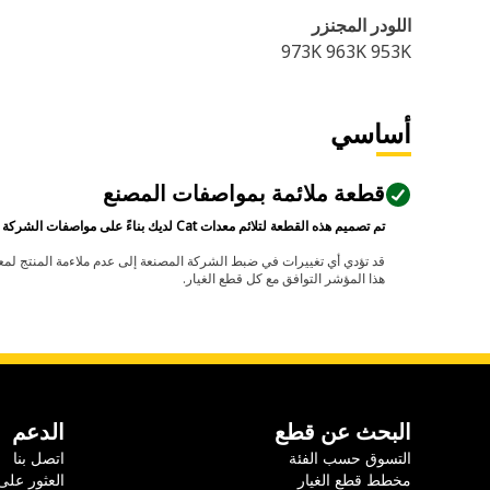
اللودر المجنزر
973K 963K 953K
أساسي
قطعة ملائمة بمواصفات المصنع
تم تصميم هذه القطعة لتلائم معدات Cat لديك بناءً على مواصفات الشركة المصنعة.
هذا المؤشر التوافق مع كل قطع الغيار.
البحث عن قطع
الدعم
التسوق حسب الفئة
اتصل بنا
مخطط قطع الغيار
العثور على