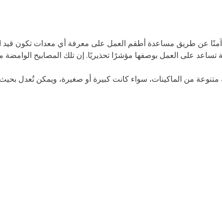
عد على جعل موقع العمل آمنًا عن طريق مساعدة أطقم العمل على معرفة أي معدات ت
 من Cat®‎ مصابيح ساطعة للغاية تساعد على العمل بوصفها مؤشرًا تحذيريًا. إن تلك الم