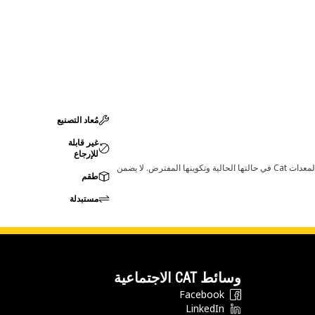
مُعاد التصنيع
غير قابلة
للإرجاع
قد تؤدي أي تغييرات في ضبط الشركة المصنعة إلى عدم ملاءمة المنتج لمعدات Cat لديك. يرجى استشارة وكيل Cat لديك قبل الشراء للتأكد من أن هذه القطعة مناسبة لمعدات Cat في حالتها الحالية وتكوينها المفترض. لا يضمن
طقم
مستبدلة
وسائط CAT الاجتماعية
Facebook
LinkedIn