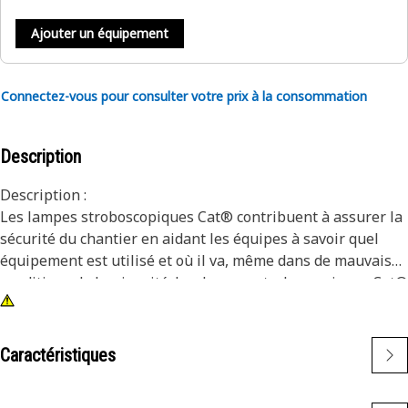
Ajouter un équipement
Connectez-vous pour consulter votre prix à la consommation
Description
Description :
Les lampes stroboscopiques Cat® contribuent à assurer la
sécurité du chantier en aidant les équipes à savoir quel
équipement est utilisé et où il va, même dans de mauvaises
conditions de luminosité. Les lampes stroboscopiques Cat®
offrent également des éclairages très brillants qui servent
d’indicateur d’avertissement. Ces lampes stroboscopiques
résistent aux vibrations ainsi qu'à presque toutes les
Caractéristiques
conditions du chantier.
Lumineuses et durables, les lampes stroboscopiques Cat