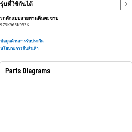
• แสงแฟลชสีเหลืองอําพัน
รุ่นที่ใช้กันได้
• 9-32 โวลต์
• ฐานแม่เหล็ก
รถตักแบบสายพานตีนตะขาบ
• ได้รับการอนุมัติจาก ECE
973K
963K
953K
• ขั้วต่อ DT ผมเปีย
การใช้งาน:
ข้อมูลด้านการรับประกัน
• การใช้งานที่มีการสั่นสะเทือนสูง
นโยบายการคืนสินค้า
• ความหลากหลายของเครื่องจักร Cat
Parts Diagrams