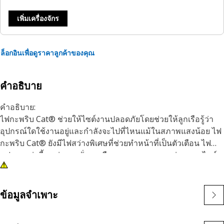
เพิ่มเครื่องจักร
ล็อกอินเพื่อดูราคาลูกค้าของคุณ
คำอธิบาย
คำอธิบาย:
ไฟกะพริบ Cat® ช่วยให้ไซต์งานปลอดภัยโดยช่วยให้ลูกเรือรู้ว่า
อุปกรณ์ใดใช้งานอยู่และกําลังจะไปที่ไหนแม้ในสภาพแสงน้อย ไฟ
กะพริบ Cat® ยังมีไฟสว่างพิเศษที่ช่วยทําหน้าที่เป็นตัวเตือน ไฟ
แฟลชเหล่านี้ทนต่อการสั่นสะเทือนและสามารถทนต่อสภาพไซต์
งานได้เกือบทุกแบบ
ไฟ Cat ที่สว่างและทนทานยึดติดกับเครื่องจักรที่หลากหลายทั้ง
ขนาดใหญ่และขนาดเล็กและสามารถติดตั้งเพิ่มเติมเพื่อให้พอดีกับ
ข้อมูลจำเพาะ
เครื่องจักรรุ่นเก่า
คุณลักษณะ: