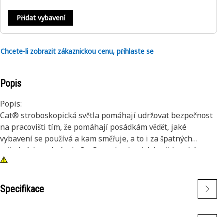
Přidat vybavení
Chcete-li zobrazit zákaznickou cenu, přihlaste se
Popis
Popis:
Cat® stroboskopická světla pomáhají udržovat bezpečnost
na pracovišti tím, že pomáhají posádkám vědět, jaké
vybavení se používá a kam směřuje, a to i za špatných
světelných podmínek. Cat® stroboskopická světla také
nabízejí extra jasné světlo, které slouží jako varovný
indikátor. Tato stroboskopická světla jsou odolná proti
vibracím a vydrží téměř jakékoli podmínky na staveništi.
Specifikace
Jasné a odolné stroboskopy Cat se připevňují k různým
strojům, velkým i malým, a lze je dodatečně namontovat na