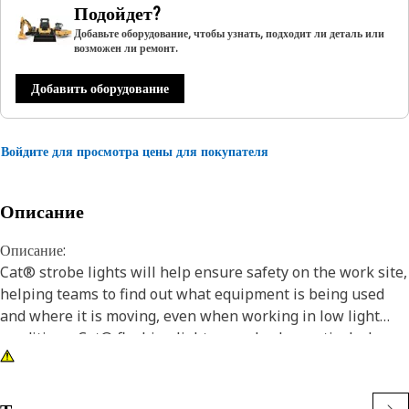
Подойдет?
Добавьте оборудование, чтобы узнать, подходит ли деталь или
возможен ли ремонт.
Добавить оборудование
Войдите для просмотра цены для покупателя
Описание
Описание:
Cat® strobe lights will help ensure safety on the work site,
helping teams to find out what equipment is being used
and where it is moving, even when working in low light
conditions. Cat® flashing lights can also be particularly
bright, which help serve as a warning indicator. These
flashing lamps are resistant to vibration and can withstand
almost any working conditions on the work site.