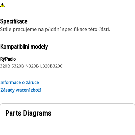
Specifikace
Stále pracujeme na přidání specifikace této části.
Kompatibilní modely
RýPadlo
320B S
320B N
320B L
320B
320C
Informace o záruce
Zásady vracení zboží
Parts Diagrams